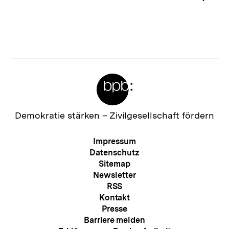
Meta-
Links
Zur
Demokratie stärken –
Zivilgesellschaft fördern
Startseite
der
Meta-
Impressum
bpb
Navigation
Datenschutz
Sitemap
Newsletter
RSS
Kontakt
Presse
Barriere melden