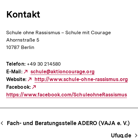
Link:
Kontakt
Schule ohne Rassismus – Schule mit Courage
Ahornstraße 5
10787 Berlin
Telefon:
+49 30 214580
E-Mail:
Externer
schule@aktioncourage.org
Website:
Link:
Externer
http://www.schule-ohne-rassismus.org
Facebook:
Link:
Externer
https://www.facebook.com/SchuleohneRassismus
Link:
Begriffsnavigation
Content-
Fach- und Beratungsstelle ADERO (VAJA e. V.)
Navigation
Ufuq.de