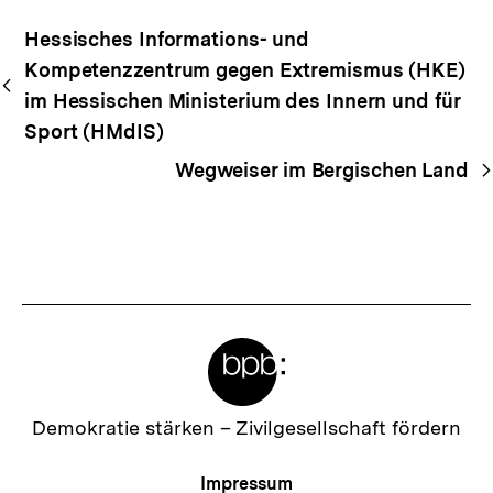
Begriffsnavigation
Content-
Hessisches Informations- und
Navigation
Kompetenzzentrum gegen Extremismus (HKE)
im Hessischen Ministerium des Innern und für
Sport (HMdIS)
Wegweiser im Bergischen Land
Meta-
Links
Zur
Demokratie stärken –
Zivilgesellschaft fördern
Startseite
der
Meta-
Impressum