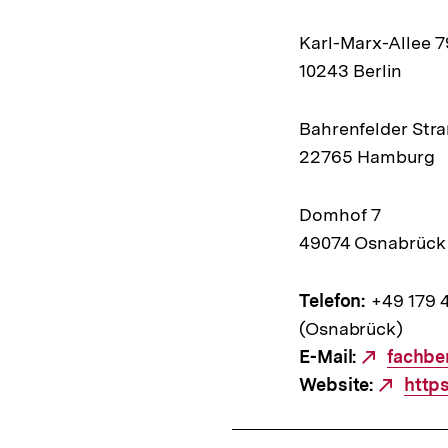
Karl-Marx-Allee 7
10243 Berlin
Bahrenfelder Str
22765 Hamburg
Domhof 7
49074 Osnabrück
Telefon:
+49 179 4
(Osnabrück)
E-Mail:
Extern
fachbe
Website:
Link:
Exte
http
Link: