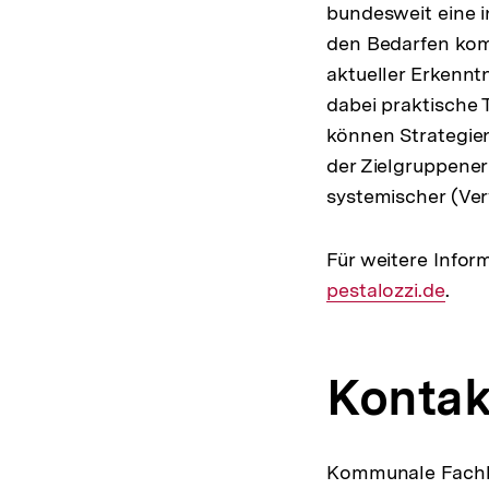
bundesweit eine i
den Bedarfen kom
aktueller Erkenn
dabei praktische
können Strategien
der Zielgruppene
systemischer (Ve
Für weitere Infor
pestalozzi.de
.
Kontak
Kommunale Fachbe