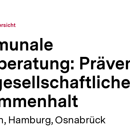
rsicht
unale
beratung: Präve
esellschaftliche
mmenhalt
in, Hamburg, Osnabrück