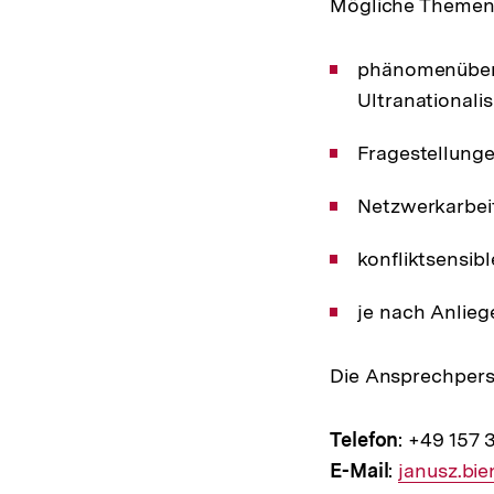
Mögliche Themen 
phänomenüberg
Ultranationali
Fragestellunge
Netzwerkarbei
konfliktsensib
je nach Anlieg
Die Ansprechperso
Telefon
: +49 157 
E-Mail
:
E-
janusz.bi