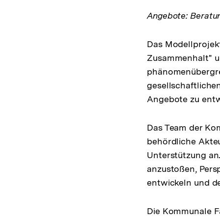
Angebote: Beratun
Das Modellprojek
Zusammenhalt" un
phänomenübergrei
gesellschaftliche
Angebote zu entw
Das Team der Kom
behördliche Akteu
Unterstützung an.
anzustoßen, Pers
entwickeln und de
Die Kommunale Fa