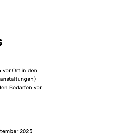
s
 vor Ort in den
anstaltungen)
den Bedarfen vor
.
eptember 2025