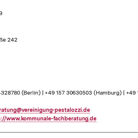
9
aße 242
328780 (Berlin) | +49 157 30630503 (Hamburg) | +49 
er
ratung@vereinigung-pestalozzi.de
rner
s://www.kommunale-fachberatung.de