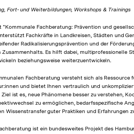
g, Fort- und Weiterbildungen, Workshops & Trainings
t "Kommunale Fachberatung: Prävention und gesellsch
terstützt Fachkräfte in Landkreisen, Städten und Ge
fender Radikalisierungsprävention und der Förderun
n Zusammenhalts. Es hilft dabei, multiprofessionelle S
ickeln beziehungsweise weiterzuentwickeln.
munalen Fachberatung versteht sich als Ressource 
r:innen und bietet Ihnen vertraulich und unkomplizier
 Ziel ist es, neue Phänomene besser zu verstehen, Ko
pektivwechsel zu ermöglichen, bedarfsspezifische An
n Wissenstransfer guter Praktiken und Erfahrungen zu
chberatung ist ein bundesweites Projekt des Hambur