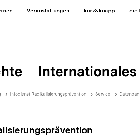
ernen
Veranstaltungen
kurz&knapp
die
hte
Internationales
ion
g
Infodienst Radikalisierungsprävention
Service
Datenbank
alisierungsprävention