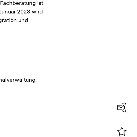
Fachberatung ist
 Januar 2023 wird
gration und
nalverwaltung.
Konta
0