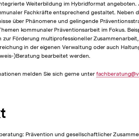
ntegrierte Weiterbildung im Hybridformat angeboten.
munaler Fachkräfte entsprechend gestaltet. Neben d
tnisse über Phänomene und gelingende Präventionsstr
 Themen kommunaler Präventionsarbeit im Fokus. Beis
 zur Förderung multiprofessioneller Zusammenarbeit,
rreichung in der eigenen Verwaltung oder auch Halt
rweis-)Beratung bearbeitet werden.
mationen melden Sie sich gerne unter
E-
fachberatung@v
Mail
Link:
t
ratung: Prävention und gesellschaftlicher Zusamme