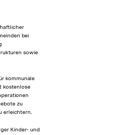
aftlicher
meinden bei
g
trukturen sowie
für kommunale
t kostenlose
operationen
gebote zu
 erleichtern.
ger Kinder- und