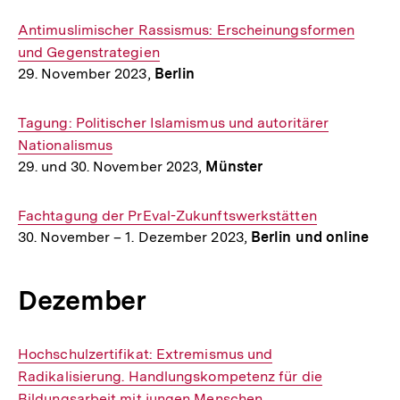
Interner
Antimuslimischer Rassismus: Erscheinungsformen
Link:
und Gegenstrategien
29. November 2023,
Berlin
Interner
Tagung: Politischer Islamismus und autoritärer
Link:
Nationalismus
29. und 30. November 2023,
Münster
Interner
Fachtagung der PrEval-Zukunftswerkstätten
30. November – 1. Dezember 2023,
Berlin und online
Link:
Dezember
Interner
Hochschulzertifikat: Extremismus und
Link:
Radikalisierung. Handlungskompetenz für die
Bildungsarbeit mit jungen Menschen