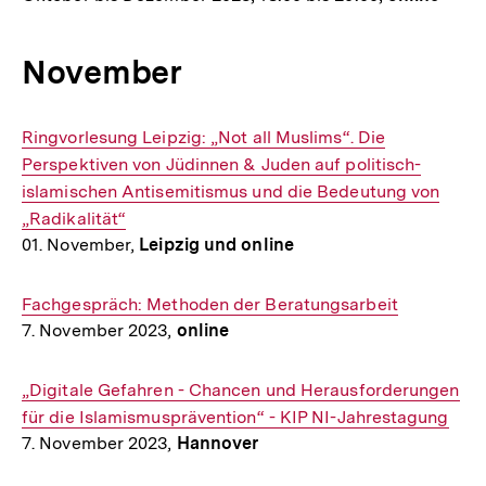
November
Interner
Ringvorlesung Leipzig: „Not all Muslims“. Die
Link:
Perspektiven von Jüdinnen & Juden auf politisch-
islamischen Antisemitismus und die Bedeutung von
„Radikalität“
01. November,
Leipzig und online
Interner
Fachgespräch: Methoden der Beratungsarbeit
7. November 2023,
online
Link:
Interner
„Digitale Gefahren - Chancen und Herausforderungen
Link:
für die Islamismusprävention“ - KIP NI-Jahrestagung
7. November 2023,
Hannover