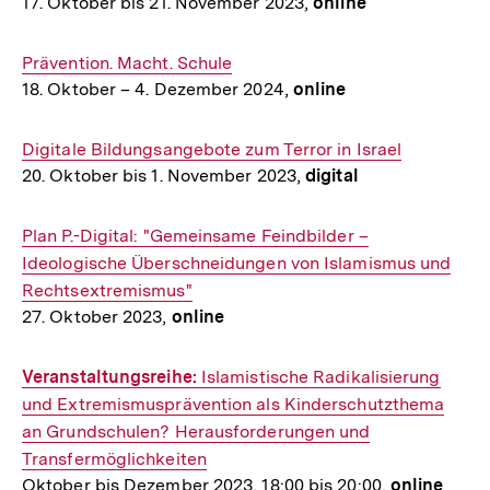
17. Oktober bis 21. November 2023,
online
Interner
Prävention. Macht. Schule
18. Oktober – 4. Dezember 2024,
online
Link:
Interner
Digitale Bildungsangebote zum Terror in Israel
20. Oktober bis 1. November 2023,
digital
Link:
Interner
Plan P.-Digital: "Gemeinsame Feindbilder –
Link:
Ideologische Überschneidungen von Islamismus und
Rechtsextremismus"
27. Oktober 2023,
online
Interner
Veranstaltungsreihe:
Islamistische Radikalisierung
Link:
und Extremismusprävention als Kinderschutzthema
an Grundschulen? Herausforderungen und
Transfermöglichkeiten
Oktober bis Dezember 2023, 18:00 bis 20:00,
online