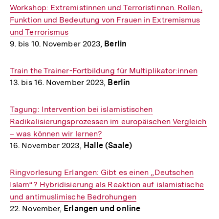
Interner
Workshop: Extremistinnen und Terroristinnen. Rollen,
Link:
Funktion und Bedeutung von Frauen in Extremismus
und Terrorismus
9. bis 10. November 2023,
Berlin
Interner
Train the Trainer-Fortbildung für Multiplikator:innen
13. bis 16. November 2023,
Berlin
Link:
Interner
Tagung: Intervention bei islamistischen
Link:
Radikalisierungsprozessen im europäischen Vergleich
– was können wir lernen?
16. November 2023,
Halle (Saale)
Interner
Ringvorlesung Erlangen: Gibt es einen „Deutschen
Link:
Islam“? Hybridisierung als Reaktion auf islamistische
und antimuslimische Bedrohungen
22. November,
Erlangen und online