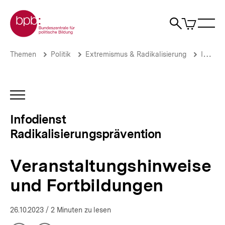
Direkt
Zur Startseite der bpb
zum
0
Artikel
Sho
Seiteninhalt
im
Naviga
Suche
springen
War
öffne
öffnen
öff
Pfadnavigation
Veranstaltungshinweise
Brotkrümelnavigation
Themen
Politik
Extremismus & Radikalisierung
Infodienst Radikalisierungsprävention
und
Fortbildungen
|
Infodienst
INHALTSNAVIGATION
Radikalisierungsprävention
ÖFFNEN
|
Infodienst
bpb.de
Radikalisierungsprävention
Veranstaltungshinweise
und Fortbildungen
26.10.2023
/ 2 Minuten zu lesen