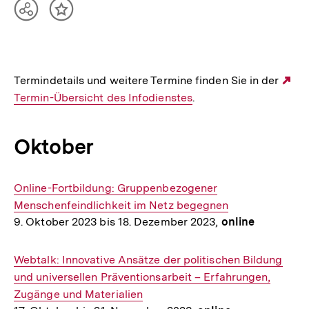
Teilen
Inhalt
Optionen
merken
anzeigen
Termindetails und weitere Termine finden Sie in der
Ex
Termin-Übersicht des Infodienstes
.
Li
Oktober
Interner
Online-Fortbildung: Gruppenbezogener
Link:
Menschenfeindlichkeit im Netz begegnen
9. Oktober 2023 bis 18. Dezember 2023,
online
Interner
Webtalk: Innovative Ansätze der politischen Bildung
Link:
und universellen Präventionsarbeit – Erfahrungen,
Zugänge und Materialien