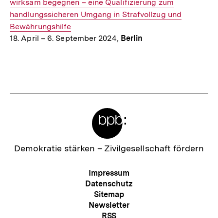
Link:
wirksam begegnen – eine Qualifizierung zum
handlungssicheren Umgang in Strafvollzug und
Bewährungshilfe
18. April – 6. September 2024,
Berlin
Fussnoten
Meta-
Links
Zur
Demokratie stärken –
Zivilgesellschaft fördern
Startseite
der
Meta-
Impressum
bpb
Navigation
Datenschutz
Sitemap
Newsletter
RSS