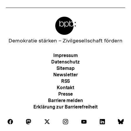
Meta-
Links
Zur
Demokratie stärken –
Zivilgesellschaft fördern
Startseite
der
Meta-
Impressum
bpb
Navigation
Datenschutz
Sitemap
Newsletter
RSS
Kontakt
Presse
Barriere melden
Erklärung zur Barrierefreiheit
Auf
Auf
Auf
Auf
Auf
Auf
Au
Folgen
Folgen
Folgen
Folgen
Folgen
Folgen
Fol
Facebook
Mastodon
X
Instagram
Youtube
LinkedIn
Bl
Sie
Sie
Sie
Sie
Sie
Sie
Sie