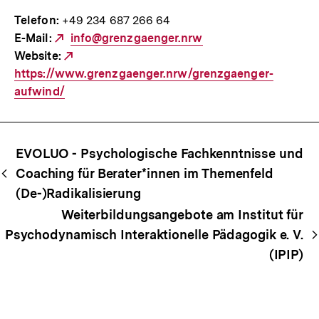
Telefon:
+49 234 687 266 64
E-Mail:
Externer
info@grenzgaenger.nrw
Website:
Link:
Externer
https://www.grenzgaenger.nrw/grenzgaenger-
Link:
aufwind/
Begriffsnavigation
Content-
EVOLUO - Psychologische Fachkenntnisse und
Navigation
Coaching für Berater*innen im Themenfeld
(De-)Radikalisierung
Weiterbildungsangebote am Institut für
Psychodynamisch Interaktionelle Pädagogik e. V.
(IPIP)