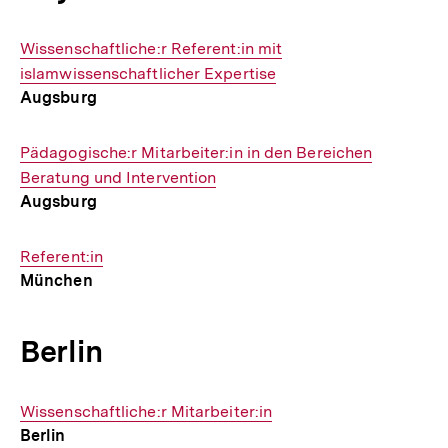
Interner
Wissenschaftliche:r Referent:in mit
Link:
islamwissenschaftlicher Expertise
Augsburg
Interner
Pädagogische:r Mitarbeiter:in in den Bereichen
Link:
Beratung und Intervention
Augsburg
Interner
Referent:in
München
Link:
Berlin
Interner
Wissenschaftliche:r Mitarbeiter:in
Berlin
Link: