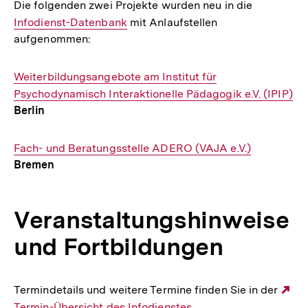
Die folgenden zwei Projekte wurden neu in die
Interner
Infodienst-Datenbank
mit Anlaufstellen
Link:
aufgenommen:
Interner
Weiterbildungsangebote am Institut für
Link:
Psychodynamisch Interaktionelle Pädagogik e.V. (IPIP)
Berlin
Interner
Fach- und Beratungsstelle ADERO (VAJA e.V.)
Bremen
Link:
Veranstaltungshinweise
und Fortbildungen
Termindetails und weitere Termine finden Sie in der
Ex
Termin-Übersicht des Infodienstes
.
Li