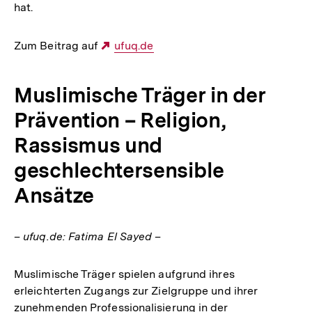
hat.
Zum Beitrag auf
Externer
ufuq.de
Link:
Muslimische Träger in der
Prävention – Religion,
Rassismus und
geschlechtersensible
Ansätze
– ufuq.de: Fatima El Sayed –
Muslimische Träger spielen aufgrund ihres
erleichterten Zugangs zur Zielgruppe und ihrer
Zum
zunehmenden Professionalisierung in der
Seite