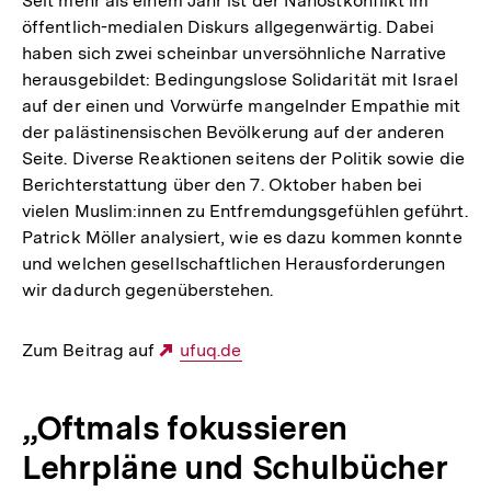
Seit mehr als einem Jahr ist der Nahostkonflikt im
öffentlich-medialen Diskurs allgegenwärtig. Dabei
haben sich zwei scheinbar unversöhnliche Narrative
herausgebildet: Bedingungslose Solidarität mit Israel
auf der einen und Vorwürfe mangelnder Empathie mit
der palästinensischen Bevölkerung auf der anderen
Seite. Diverse Reaktionen seitens der Politik sowie die
Berichterstattung über den 7. Oktober haben bei
vielen Muslim:innen zu Entfremdungsgefühlen geführt.
Patrick Möller analysiert, wie es dazu kommen konnte
und welchen gesellschaftlichen Herausforderungen
wir dadurch gegenüberstehen.
Zum Beitrag auf
Externer
ufuq.de
Link:
„Oftmals fokussieren
Lehrpläne und Schulbücher