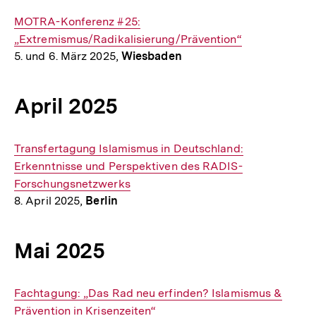
Interner
MOTRA-Konferenz #25:
Link:
„Extremismus/Radikalisierung/Prävention“
5. und 6. März 2025,
Wiesbaden
April 2025
Interner
Transfertagung Islamismus in Deutschland:
Link:
Erkenntnisse und Perspektiven des RADIS-
Forschungsnetzwerks
8. April 2025,
Berlin
Mai 2025
Interner
Fachtagung: „Das Rad neu erfinden? Islamismus &
Link:
Prävention in Krisenzeiten“