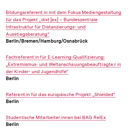
Interner
Bildungsreferent:in mit dem Fokus Mediengestaltung
Link:
für das Projekt „dist [ex] – Bundeszentrale
Infrastruktur für Distanzierungs- und
Ausstiegsberatung“
Berlin/Bremen/Hamburg/Osnabrück
Interner
Fachreferent:in für E-Learning-Qualifizierung:
Link:
„Extremismus- und Weltanschauungsbeauftragte:r in
der Kinder- und Jugendhilfe“
Berlin
Interner
Referent:in für das europäische Projekt „Shielded“
Berlin
Link:
Interner
Studentische Mitarbeiter:innen bei BAG RelEx
Berlin
Link: