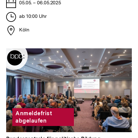
Tage
05.05. – 06.05.2025
Stunden
ab 10:00 Uhr
Stadt
Köln
Anmeldefrist
abgelaufen