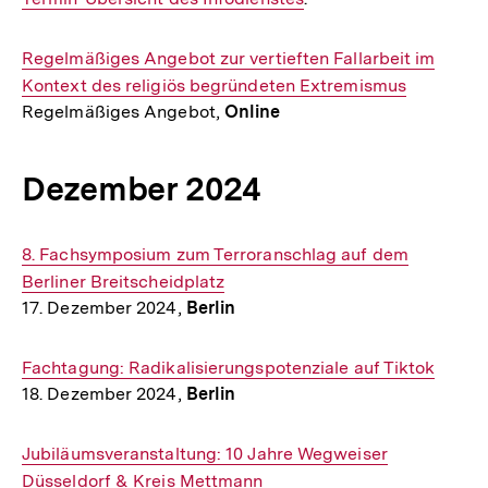
Interner
Regelmäßiges Angebot zur vertieften Fallarbeit im
Link:
Kontext des religiös begründeten Extremismus
Regelmäßiges Angebot,
Online
Dezember 2024
Interner
8. Fachsymposium zum Terroranschlag auf dem
Link:
Berliner Breitscheidplatz
17. Dezember 2024,
Berlin
Interner
Fachtagung: Radikalisierungspotenziale auf Tiktok
18. Dezember 2024,
Berlin
Link:
Interner
Jubiläumsveranstaltung: 10 Jahre Wegweiser
Link:
Düsseldorf & Kreis Mettmann