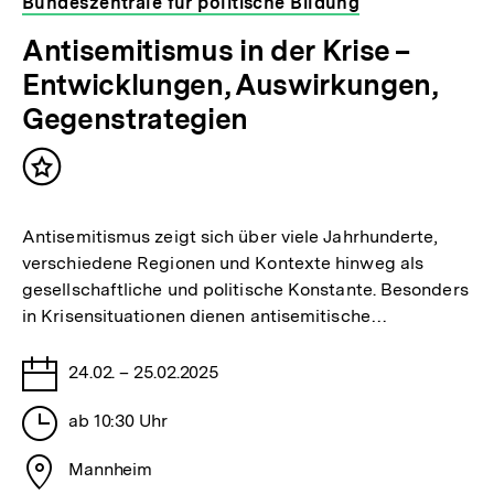
Bundeszentrale für politische Bildung
Antisemitismus in der Krise –
Entwicklungen, Auswirkungen,
Gegenstrategien
Inhalt
merken
Antisemitismus zeigt sich über viele Jahrhunderte,
verschiedene Regionen und Kontexte hinweg als
gesellschaftliche und politische Konstante. Besonders
in Krisensituationen dienen antisemitische…
Tage
24.02. – 25.02.2025
Stunden
ab 10:30 Uhr
Stadt
Mannheim