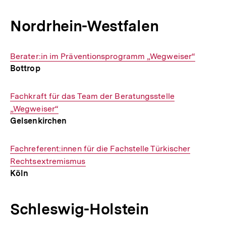
Nordrhein-Westfalen
Interner
Berater:in im Präventionsprogramm „Wegweiser“
Bottrop
Link:
Interner
Fachkraft für das Team der Beratungsstelle
Link:
„Wegweiser“
Gelsenkirchen
Interner
Fachreferent:innen für die Fachstelle Türkischer
Link:
Rechtsextremismus
Köln
Schleswig-Holstein