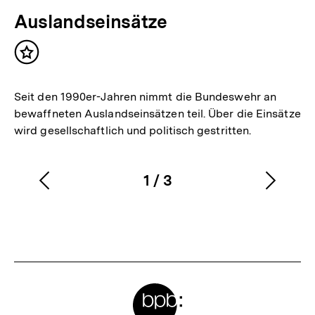
Auslandseinsätze
Inhalt
merken
Seit den 1990er-Jahren nimmt die Bundeswehr an
bewaffneten Auslandseinsätzen teil. Über die Einsätze
wird gesellschaftlich und politisch gestritten.
1
/
3
Vorherigen
Nächs
Karussellinhalt
von
Inhalt
Inhalt
anzeigen
anzei
Meta-