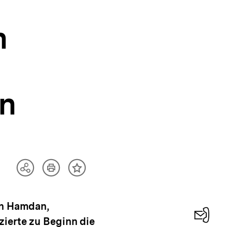
n
on
Artikel
Teilen
Inhalt
drucken
Optionen
merken
anzeigen
in Hamdan,
zierte zu Beginn die