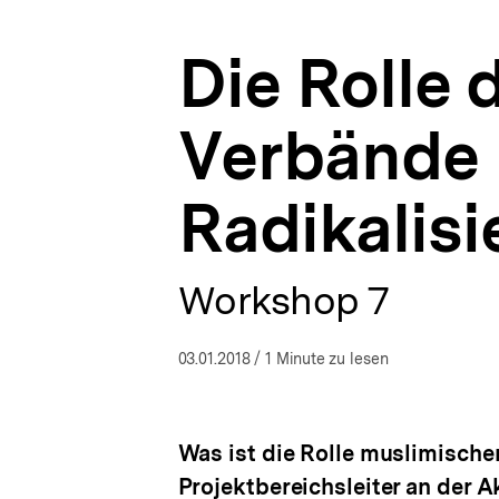
Fachtagung
a
"Grenzenloser
t
Salafismus
Die Rolle
i
-
o
Grenzenlose
n
Prävention?"
Verbände 
|
bpb.de
Radikalis
Workshop 7
03.01.2018
/ 1 Minute zu lesen
Was ist die Rolle muslimische
Projektbereichsleiter an der 