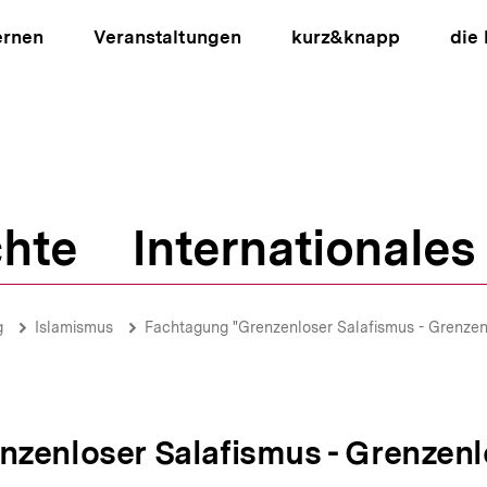
ernen
Veranstaltungen
kurz&knapp
die
hte
Internationales
ion
g
Islamismus
Fachtagung "Grenzenloser Salafismus - Grenzen
zenloser Salafismus - Grenzenl