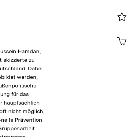
Konta
0
Merklist
ansehen
0
Artik
im
Shop-
 Hussein Hamdan,
Warenko
 skizzierte zu
ansehen
utschland. Dabei
ebildet werden,
ußenpolitische
rung für das
r hauptsächlich
oft nicht möglich,
onelle Prävention
 Gruppenarbeit
troverser