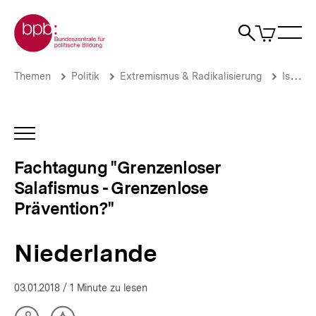
Direkt
Zur Startseite der bpb
zum
0
Artikel
Sho
Seiteninhalt
im
Naviga
Suche
springen
War
öffne
öffnen
öff
Pfadnavigation
Niederlande
Brotkrümelnavigation
Themen
Politik
Extremismus & Radikalisierung
Islamismus
|
Fachtagung
"Grenzenloser
Salafismus
INHALTSNAVIGATION
-
ÖFFNEN
Grenzenlose
Fachtagung "Grenzenloser
Prävention?"
Salafismus - Grenzenlose
|
bpb.de
Prävention?"
Niederlande
03.01.2018
/ 1 Minute zu lesen