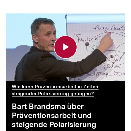
Bart
Brandsma
über
Präventionsarbeit
und
steigende
Polarisierung
Wie kann Präventionsarbeit in Zeiten
steigender Polarisierung gelingen?
Bart Brandsma über
Präventionsarbeit und
steigende Polarisierung