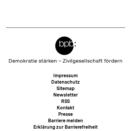
Fussnoten
Meta-
Links
Zur
Demokratie stärken –
Zivilgesellschaft fördern
Startseite
der
Meta-
Impressum
bpb
Navigation
Datenschutz
Sitemap
Newsletter
RSS
Kontakt
Presse
Barriere melden
Erklärung zur Barrierefreiheit