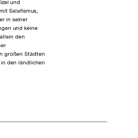
izei und
ansehen
mit Salafismus,
r in seiner
ungen und keine
allein den
her
en großen Städten
 in den ländlichen