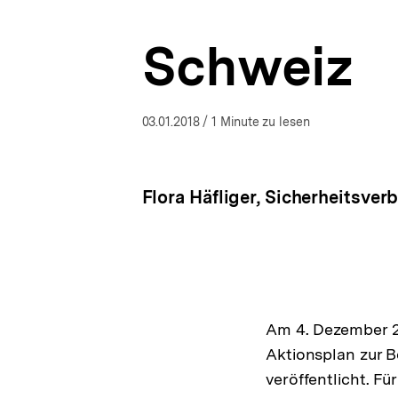
bpb.de
a
t
Schweiz
i
o
n
03.01.2018
/ 1 Minute zu lesen
Flora Häfliger, Sicherheitsve
Am 4. Dezember 20
Aktionsplan zur 
veröffentlicht. F