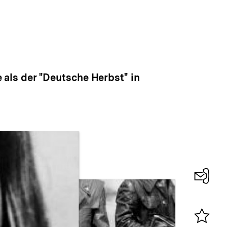
e als der "Deutsche Herbst" in
Konta
0