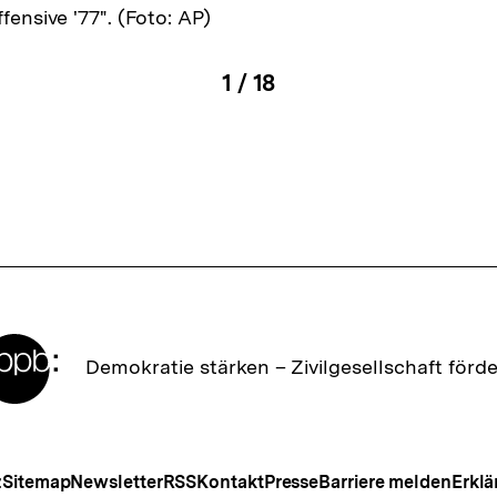
fensive '77". (Foto: AP)
1
/
18
igen
Karussellinhalt
von
en
Zur
Demokratie stärken –
Zivilgesellschaft förd
Startseite
der
bpb
Meta-
z
Sitemap
Newsletter
RSS
Kontakt
Presse
Barriere melden
Erklä