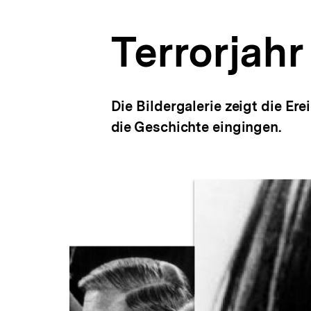
a
t
Terrorjahr
i
o
n
Die Bildergalerie zeigt die Ere
die Geschichte eingingen.
Inhaltskarussell
überspringen