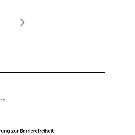
Nächsten
Inhalt
anzeigen
ern
rung zur Barrierefreiheit