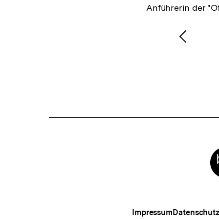
Anführerin der "Of
Vorher
Inhalt
anzeig
Meta-
Links
Impressum
Datenschut