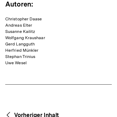
Autoren:
Christopher Daase
Andreas Elter
Susanne Kailitz
Wolfgang Kraushaar
Gerd Langguth
Herfried Münkler
Stephan Trinius
Uwe Wesel
Fussnoten
Weitere
Content-
Vorheriger Inhalt