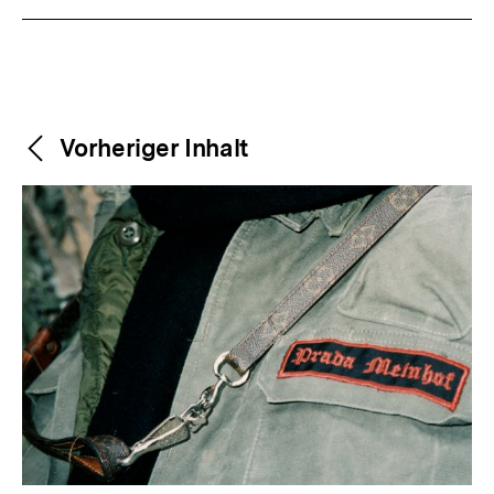
Weitere
Content-
Vorheriger Inhalt
Navigation
Inhalte