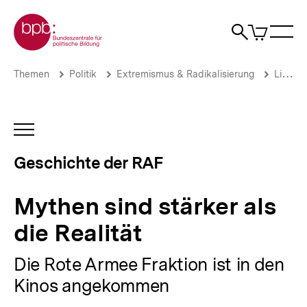
Direkt
Zur Startseite der bpb
zum
0
Artikel
Sho
Seiteninhalt
im
Naviga
Suche
springen
War
öffne
öffnen
öff
Pfadnavigation
Mythen
Brotkrümelnavigation
Themen
Politik
Extremismus & Radikalisierung
Linksextremismus
sind
stärker
als
die
INHALTSNAVIGATION
Realität
ÖFFNEN
|
Geschichte der RAF
Die
Geschichte
der
Mythen sind stärker als
RAF
|
die Realität
bpb.de
Die Rote Armee Fraktion ist in den
Kinos angekommen