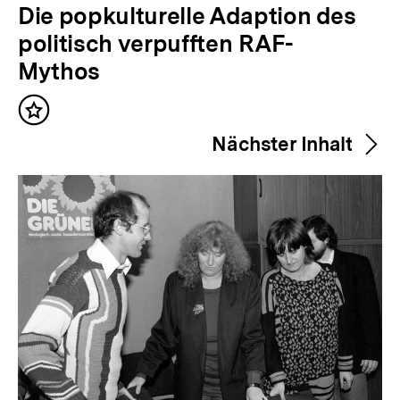
V
Die popkulturelle Adaption des
o
politisch verpufften RAF-
r
Mythos
h
Inhalt
e
merken
Nächster Inhalt
r
i
g
e
r
I
n
h
a