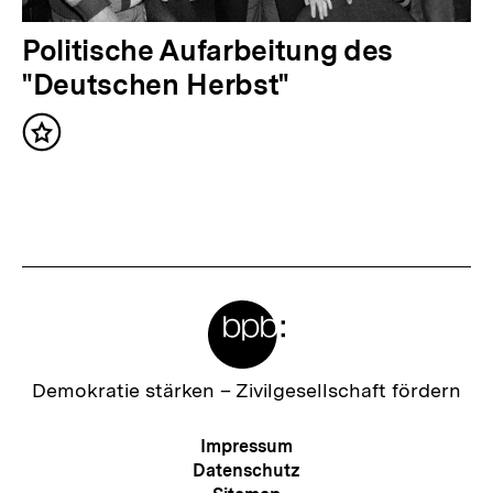
l
t
N
Politische Aufarbeitung des
:
ä
"Deutschen Herbst"
c
Inhalt
h
merken
s
t
e
r
Meta-
I
Links
n
h
Zur
Demokratie stärken –
Zivilgesellschaft fördern
Startseite
a
der
Meta-
Impressum
l
bpb
Navigation
Datenschutz