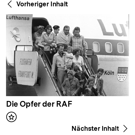
Weitere
Content-
Vorheriger Inhalt
Navigation
Inhalte
V
Die Opfer der RAF
o
Inhalt
r
merken
Nächster Inhalt
h