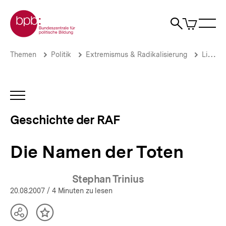
Direkt
Zur Startseite der bpb
zum
0
Artikel
Sho
Seiteninhalt
im
Naviga
Suche
springen
War
öffne
öffnen
öff
Pfadnavigation
Die
Brotkrümelnavigation
Themen
Politik
Extremismus & Radikalisierung
Linksextremismus
Namen
der
Toten
|
INHALTSNAVIGATION
Die
ÖFFNEN
Geschichte
Geschichte der RAF
der
RAF
|
Die Namen der Toten
bpb.de
Stephan Trinius
20.08.2007
/ 4 Minuten zu lesen
Teilen
Inhalt