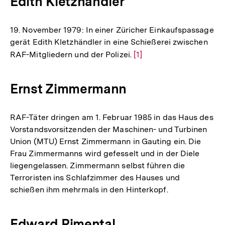
Edith Kletzhändler
19. November 1979: In einer Züricher Einkaufspassage
gerät Edith Kletzhändler in eine Schießerei zwischen
RAF-Mitgliedern und der Polizei.
Zur
[1]
Auflösung
der
Ernst Zimmermann
Fußnote
RAF-Täter dringen am 1. Februar 1985 in das Haus des
Vorstandsvorsitzenden der Maschinen- und Turbinen
Union (MTU) Ernst Zimmermann in Gauting ein. Die
Frau Zimmermanns wird gefesselt und in der Diele
liegengelassen. Zimmermann selbst führen die
Terroristen ins Schlafzimmer des Hauses und
schießen ihm mehrmals in den Hinterkopf.
Edward Pimental