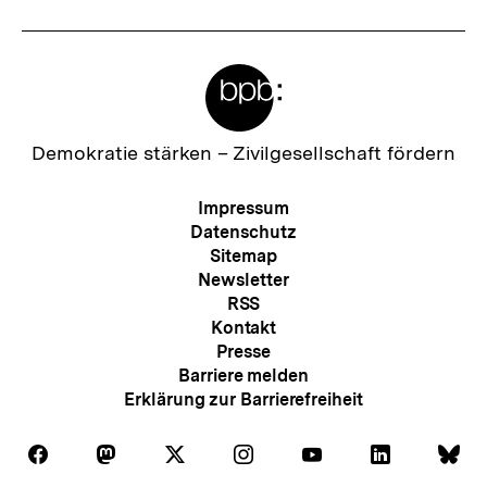
t
e
Meta-
r
Links
I
n
Zur
Demokratie stärken –
Zivilgesellschaft fördern
Startseite
h
der
Meta-
Impressum
a
bpb
Navigation
Datenschutz
l
Sitemap
Newsletter
t
RSS
:
Kontakt
Presse
Barriere melden
Erklärung zur Barrierefreiheit
Auf
Auf
Auf
Auf
Auf
Auf
Au
Folgen
Folgen
Folgen
Folgen
Folgen
Folgen
Fol
Facebook
Mastodon
X
Instagram
Youtube
LinkedIn
Bl