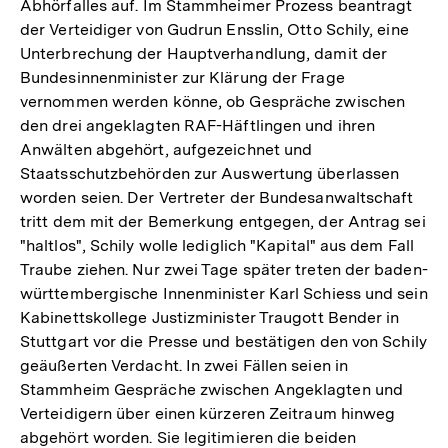
Abhörfalles auf. Im Stammheimer Prozess beantragt
der Verteidiger von Gudrun Ensslin, Otto Schily, eine
Unterbrechung der Hauptverhandlung, damit der
Bundesinnenminister zur Klärung der Frage
vernommen werden könne, ob Gespräche zwischen
den drei angeklagten RAF-Häftlingen und ihren
Anwälten abgehört, aufgezeichnet und
Staatsschutzbehörden zur Auswertung überlassen
worden seien. Der Vertreter der Bundesanwaltschaft
tritt dem mit der Bemerkung entgegen, der Antrag sei
"haltlos", Schily wolle lediglich "Kapital" aus dem Fall
Traube ziehen. Nur zwei Tage später treten der baden-
württembergische Innenminister Karl Schiess und sein
Kabinettskollege Justizminister Traugott Bender in
Stuttgart vor die Presse und bestätigen den von Schily
geäußerten Verdacht. In zwei Fällen seien in
Stammheim Gespräche zwischen Angeklagten und
Verteidigern über einen kürzeren Zeitraum hinweg
Zum
abgehört worden. Sie legitimieren die beiden
Seite