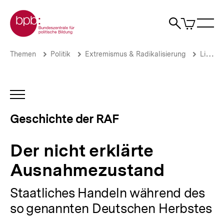
Direkt
Zur Startseite der bpb
zum
0
Artikel
Sho
Seiteninhalt
im
Naviga
Suche
springen
War
öffne
öffnen
öff
Pfadnavigation
Der
Brotkrümelnavigation
Themen
Politik
Extremismus & Radikalisierung
Linksextremismus
nicht
erklärte
Ausnahmezustand
|
INHALTSNAVIGATION
Die
ÖFFNEN
Geschichte
Geschichte der RAF
der
RAF
|
Der nicht erklärte
bpb.de
Ausnahmezustand
Staatliches Handeln während des
so genannten Deutschen Herbstes