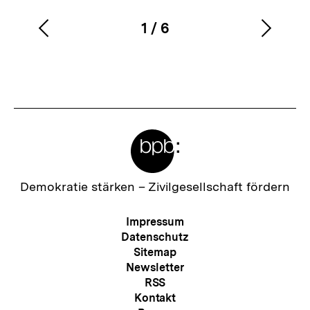
1
/
6
Vorherigen
Nächs
Karussellinhalt
von
Inhalt
Inhalt
anzeigen
anzei
Meta-
Links
Zur
Demokratie stärken –
Zivilgesellschaft fördern
Startseite
der
Meta-
Impressum
bpb
Navigation
Datenschutz
Sitemap
Newsletter
RSS
Kontakt