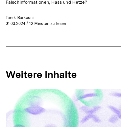
Falschinformationen, Hass und Hetze?
Tarek Barkouni
01.03.2024
/ 12 Minuten zu lesen
Weitere Inhalte
Inhaltskarousell
Inhaltskarussell
für
überspringen
weitere
Inhalte