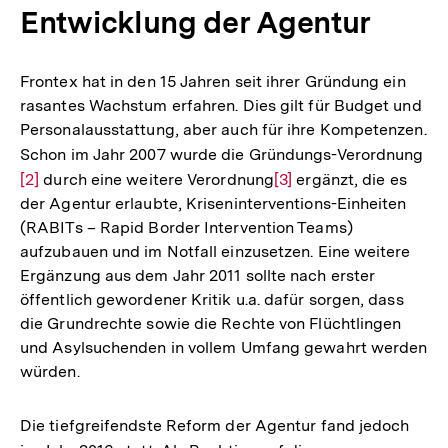
Entwicklung der Agentur
Frontex hat in den 15 Jahren seit ihrer Gründung ein
rasantes Wachstum erfahren. Dies gilt für Budget und
Personalausstattung, aber auch für ihre Kompetenzen.
Schon im Jahr 2007 wurde die Gründungs-Verordnung
Zu
[2]
durch eine weitere Verordnung
Zur
[3]
ergänzt, die es
Au
der Agentur erlaubte, Kriseninterventions-Einheiten
Auflösung
de
(RABITs – Rapid Border Intervention Teams)
der
Fu
aufzubauen und im Notfall einzusetzen. Eine weitere
Fußnote
Ergänzung aus dem Jahr 2011 sollte nach erster
öffentlich gewordener Kritik u.a. dafür sorgen, dass
die Grundrechte sowie die Rechte von Flüchtlingen
und Asylsuchenden in vollem Umfang gewahrt werden
würden.
Die tiefgreifendste Reform der Agentur fand jedoch