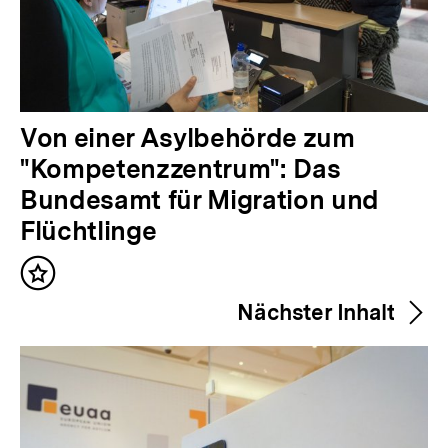
V
Von einer Asylbehörde zum
o
"Kompetenzzentrum": Das
r
Bundesamt für Migration und
h
Flüchtlinge
e
Inhalt
r
merken
Nächster Inhalt
i
g
e
r
I