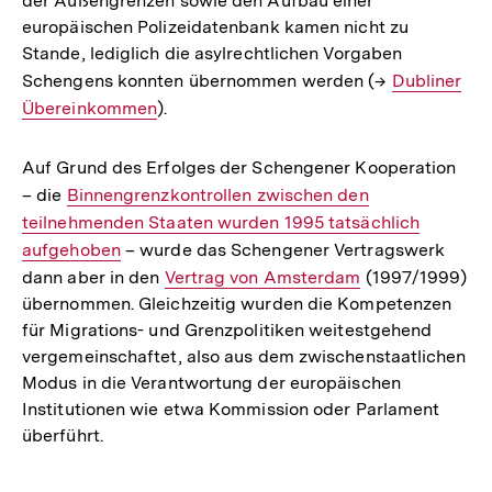
der Außengrenzen sowie den Aufbau einer
europäischen Polizeidatenbank kamen nicht zu
Stande, lediglich die asylrechtlichen Vorgaben
Schengens konnten übernommen werden (→
Interner
Dubliner
Übereinkommen
).
Link:
Auf Grund des Erfolges der Schengener Kooperation
– die
Interner
Binnengrenzkontrollen zwischen den
teilnehmenden Staaten wurden 1995 tatsächlich
Link:
aufgehoben
– wurde das Schengener Vertragswerk
dann aber in den
Interner
Vertrag von Amsterdam
(1997/1999)
übernommen. Gleichzeitig wurden die Kompetenzen
Link:
für Migrations- und Grenzpolitiken weitestgehend
vergemeinschaftet, also aus dem zwischenstaatlichen
Modus in die Verantwortung der europäischen
Institutionen wie etwa Kommission oder Parlament
überführt.