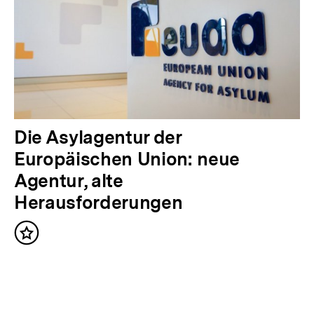
n
h
a
l
t
:
N
Die Asylagentur der
ä
Europäischen Union: neue
c
Agentur, alte
h
Herausforderungen
s
Inhalt
t
merken
e
r
I