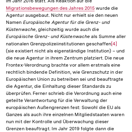
im Jahr 2016 statt. Als Reaktion auf die
Interner
Migrationsbewegungen des Jahres 2015
Link:
wurde die
Agentur ausgebaut. Nicht nur erhielt sie den neuen
Namen
Europäische Agentur für die Grenz- und
Küstenwache
, gleichzeitig wurde auch die
Europäische Grenz- und Küstenwache
als Summe aller
nationalen Grenzpolizeiinstitutionen geschaffen
Zur
[4]
(sie existiert nicht als eigenständige Institution) – und
Auflösun
die neue Agentur in ihrem Zentrum platziert. Die neue
der
Frontex-Verordnung brachte vor allem erstmals eine
Fußnote
rechtlich bindende Definition, wie Grenzschutz in der
Europäischen Union zu betreiben sei und beauftragte
die Agentur, die Einhaltung dieser Standards zu
überprüfen. Ferner schrieb die Verordnung auch eine
geteilte Verantwortung für die Verwaltung der
europäischen Außengrenzen fest: Sowohl die EU als
Ganzes als auch ihre einzelnen Mitgliedstaaten waren
nun mit der Kontrolle und Überwachung dieser
Grenzen beauftragt. Im Jahr 2019 folgte dann die