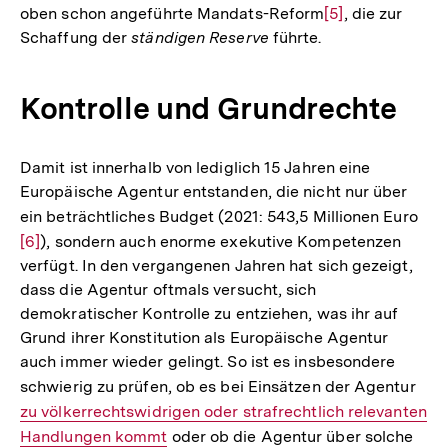
oben schon angeführte Mandats-Reform
Zur
[5]
, die zur
Schaffung der
ständigen Reserve
führte.
Auflösung
der
Fußnote
Kontrolle und Grundrechte
Damit ist innerhalb von lediglich 15 Jahren eine
Europäische Agentur entstanden, die nicht nur über
ein beträchtliches Budget (2021: 543,5 Millionen Euro
Zur
[6]
), sondern auch enorme exekutive Kompetenzen
Auf
verfügt. In den vergangenen Jahren hat sich gezeigt,
der
dass die Agentur oftmals versucht, sich
Fuß
demokratischer Kontrolle zu entziehen, was ihr auf
Grund ihrer Konstitution als Europäische Agentur
auch immer wieder gelingt. So ist es insbesondere
schwierig zu prüfen, ob es bei Einsätzen der Agentur
Inte
zu völkerrechtswidrigen oder strafrechtlich relevanten
Link
Handlungen kommt
oder ob die Agentur über solche