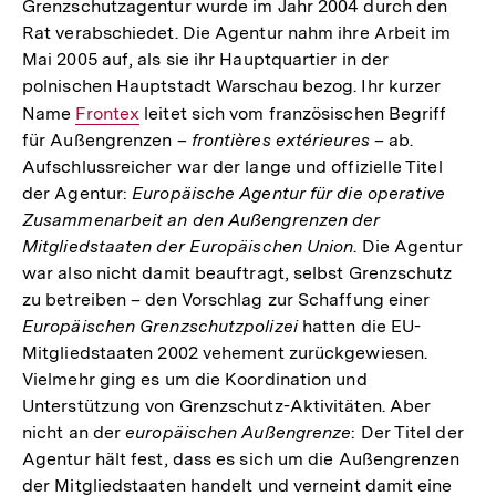
Grenzschutzagentur wurde im Jahr 2004 durch den
Rat verabschiedet. Die Agentur nahm ihre Arbeit im
Mai 2005 auf, als sie ihr Hauptquartier in der
polnischen Hauptstadt Warschau bezog. Ihr kurzer
Name
Interner
Frontex
leitet sich vom französischen Begriff
für Außengrenzen –
frontières extérieures
– ab.
Link:
Aufschlussreicher war der lange und offizielle Titel
der Agentur:
Europäische Agentur für die operative
Zusammenarbeit an den Außengrenzen der
Mitgliedstaaten der Europäischen Union
. Die Agentur
war also nicht damit beauftragt, selbst Grenzschutz
zu betreiben – den Vorschlag zur Schaffung einer
Europäischen Grenzschutzpolizei
hatten die EU-
Mitgliedstaaten 2002 vehement zurückgewiesen.
Vielmehr ging es um die Koordination und
Unterstützung von Grenzschutz-Aktivitäten. Aber
nicht an der
europäischen Außengrenze
: Der Titel der
Agentur hält fest, dass es sich um die Außengrenzen
der Mitgliedstaaten handelt und verneint damit eine