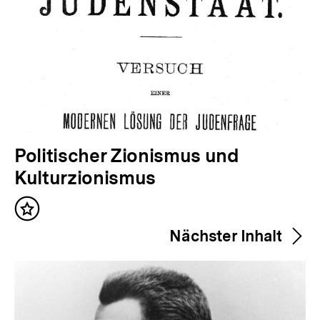
V
Politischer Zionismus und
o
Kulturzionismus
r
Inhalt
h
merken
Nächster Inhalt
e
r
i
g