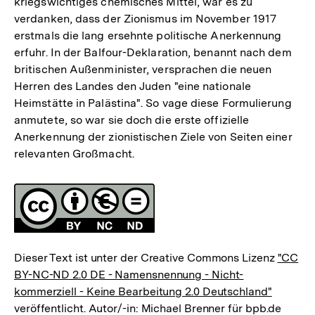
kriegswichtiges chemisches Mittel, war es zu
verdanken, dass der Zionismus im November 1917
erstmals die lang ersehnte politische Anerkennung
erfuhr. In der Balfour-Deklaration, benannt nach dem
britischen Außenminister, versprachen die neuen
Herren des Landes den Juden "eine nationale
Heimstätte in Palästina". So vage diese Formulierung
anmutete, so war sie doch die erste offizielle
Anerkennung der zionistischen Ziele von Seiten einer
relevanten Großmacht.
Fussnoten
Lizenz
Dieser Text ist unter der Creative Commons Lizenz
"CC
BY-NC-ND 2.0 DE - Namensnennung - Nicht-
kommerziell - Keine Bearbeitung 2.0 Deutschland"
veröffentlicht. Autor/-in: Michael Brenner für bpb.de