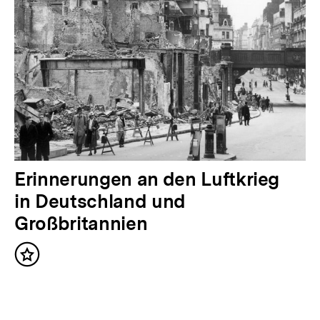
g
e
r
I
n
h
a
l
N
Erinnerungen an den Luftkrieg
t
ä
in Deutschland und
:
c
Großbritannien
h
Inhalt
s
merken
t
e