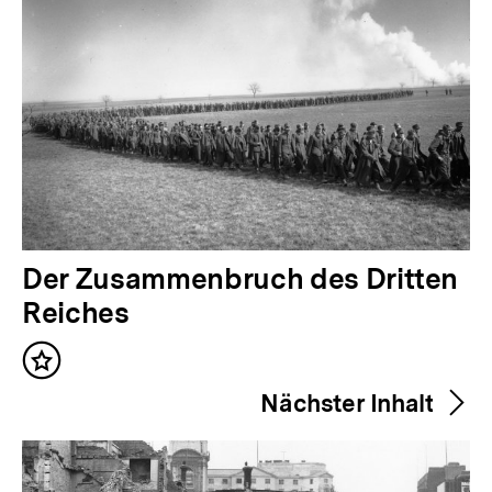
V
Der Zusammenbruch des Dritten
o
Reiches
r
Inhalt
h
merken
Nächster Inhalt
e
r
i