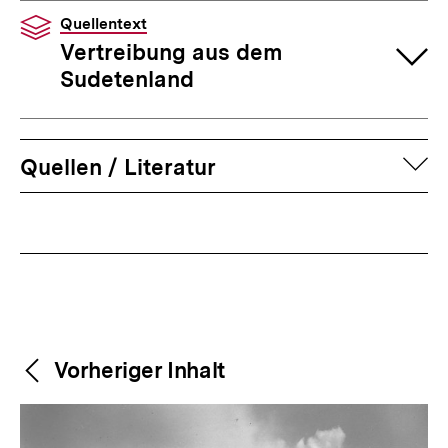
Quellentext
Vertreibung aus dem
Sudetenland
auf
Quellen / Literatur
Fussnoten
Weitere
Content-
Vorheriger Inhalt
Navigation
Inhalte