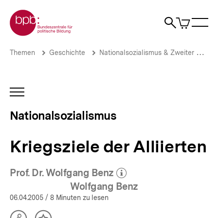
Direkt
Zur Startseite der bpb
zum
0
Artikel
Sho
Seiteninhalt
im
Naviga
Suche
springen
War
öffne
öffnen
öff
Pfadnavigation
Kriegsziele
Brotkrümelnavigation
Themen
Geschichte
Nationalsozialismus & Zweiter Weltkrieg
der
Alliierten
|
Nationalsozialismus
INHALTSNAVIGATION
und
ÖFFNEN
Zweiter
Nationalsozialismus
Weltkrieg
|
bpb.de
Kriegsziele der Alliierten
Prof. Dr. Wolfgang Benz
(Mehr zum Autor)
öffnen
Wolfgang Benz
06.04.2005
/ 8 Minuten zu lesen