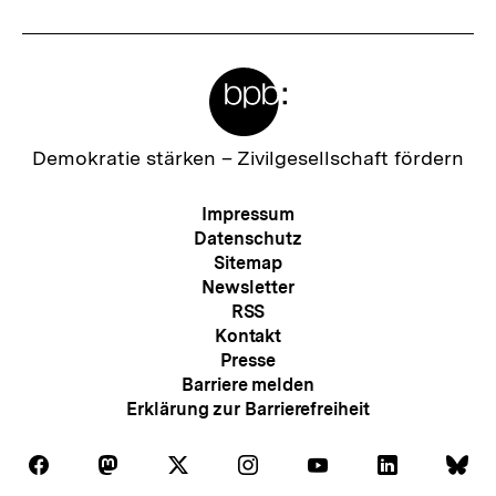
r
I
Meta-
n
Links
h
a
Zur
Demokratie stärken –
Zivilgesellschaft fördern
Startseite
l
der
Meta-
Impressum
t
bpb
Navigation
Datenschutz
:
Sitemap
Newsletter
RSS
Kontakt
Presse
Barriere melden
Erklärung zur Barrierefreiheit
Auf
Auf
Auf
Auf
Auf
Auf
Au
Folgen
Folgen
Folgen
Folgen
Folgen
Folgen
Fol
Facebook
Mastodon
X
Instagram
Youtube
LinkedIn
Bl