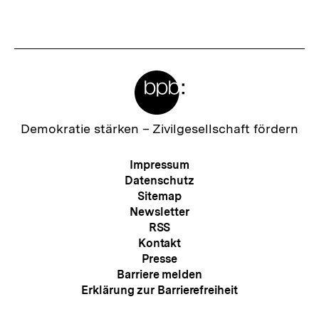
t
e
r
Meta-
I
Links
n
h
Zur
Demokratie stärken –
Zivilgesellschaft fördern
Startseite
a
der
Meta-
Impressum
l
bpb
Navigation
Datenschutz
t
Sitemap
Newsletter
:
RSS
Kontakt
Presse
Barriere melden
Erklärung zur Barrierefreiheit