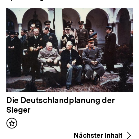
Navigation
Inhalte
V
Die Deutschlandplanung der
o
Sieger
r
Inhalt
h
merken
Nächster Inhalt
e