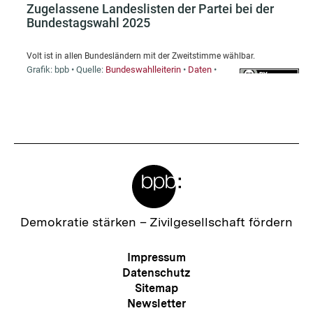
Fussnoten
Meta-
Links
Zur
Demokratie stärken –
Zivilgesellschaft fördern
Startseite
der
Meta-
Impressum
bpb
Navigation
Datenschutz
Sitemap
Newsletter