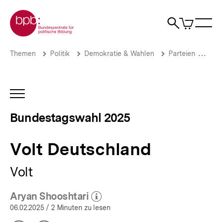
Direkt
Zur Startseite der bpb
zum
0
Artikel
Sho
Seiteninhalt
im
Naviga
Suche
springen
War
öffne
öffnen
öff
Pfadnavigation
Volt
Brotkrümelnavigation
Themen
Politik
Demokratie & Wahlen
Parteien
Wer
Deutschland
|
Bundestagswahl
2025
INHALTSNAVIGATION
|
ÖFFNEN
bpb.de
Bundestagswahl 2025
Volt Deutschland
Volt
Aryan Shooshtari
(Mehr zum Autor)
öffnen
06.02.2025
/ 2 Minuten zu lesen