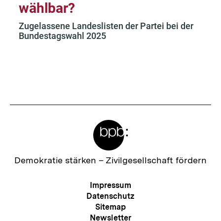
Fussnoten
Meta-
Links
Zur
Demokratie stärken –
Zivilgesellschaft fördern
Startseite
der
Meta-
Impressum
bpb
Navigation
Datenschutz
Sitemap
Newsletter