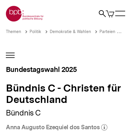
Direkt
Zur Startseite der bpb
zum
0
Artikel
Sho
Seiteninhalt
im
Naviga
Suche
springen
War
öffne
öffnen
öff
Pfadnavigation
Bündnis
Brotkrümelnavigation
Themen
Politik
Demokratie & Wahlen
Parteien
Wer
C
-
Christen
für
INHALTSNAVIGATION
Deutschland
ÖFFNEN
|
Bundestagswahl 2025
Bundestagswahl
2025
|
Bündnis C - Christen für
bpb.de
Deutschland
Bündnis C
Anna Augusto Ezequiel dos Santos