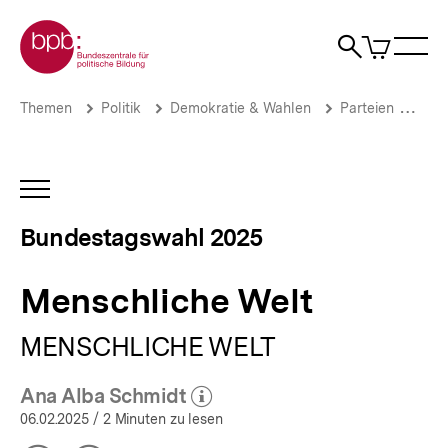
Direkt
Zur Startseite der bpb
zum
0
Artikel
Sho
Seiteninhalt
im
Naviga
Suche
springen
War
öffne
öffnen
öff
Pfadnavigation
Menschliche
Brotkrümelnavigation
Themen
Politik
Demokratie & Wahlen
Parteien
Wer
Welt
|
Bundestagswahl
2025
INHALTSNAVIGATION
|
ÖFFNEN
bpb.de
Bundestagswahl 2025
Menschliche Welt
MENSCHLICHE WELT
Ana Alba Schmidt
(Mehr zum Autor)
öffnen
06.02.2025
/ 2 Minuten zu lesen