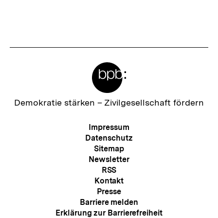
Fussnoten
Meta-
Links
Zur
Demokratie stärken –
Zivilgesellschaft fördern
Startseite
der
Meta-
Impressum
bpb
Navigation
Datenschutz
Sitemap
Newsletter
RSS
Kontakt
Presse
Barriere melden
Erklärung zur Barrierefreiheit