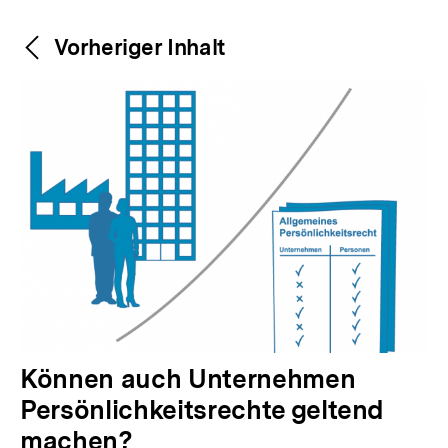
Weitere
Content-
Vorheriger Inhalt
Navigation
Inhalte
V
Können auch Unternehmen
o
Persönlichkeitsrechte geltend
r
machen?