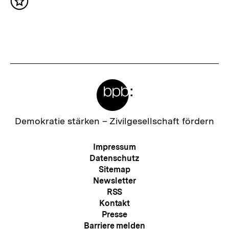
Inhalt
c
merken
h
s
t
e
Meta-
r
Links
I
n
Zur
Demokratie stärken –
Zivilgesellschaft fördern
Startseite
h
der
Meta-
Impressum
a
bpb
Navigation
Datenschutz
l
Sitemap
Newsletter
t
RSS
:
Kontakt
Presse
Barriere melden