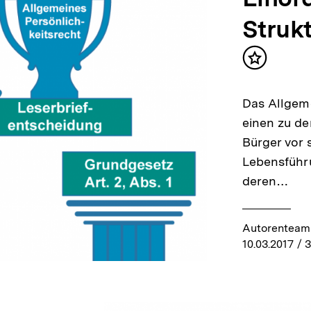
Struk
Inhalt
merken
Das Allgeme
einen zu de
Bürger vor s
Lebensführu
deren…
Autorenteam 
10.03.2017
/ 3