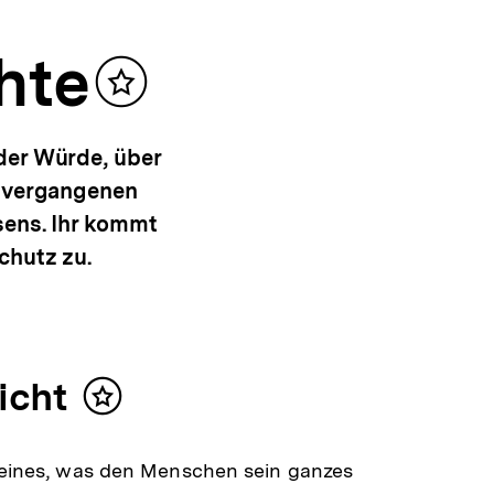
hte
Inhalt
merken
der Würde, über
e vergangenen
sens. Ihr kommt
chutz zu.
icht
Inhalt
merken
 eines, was den Menschen sein ganzes