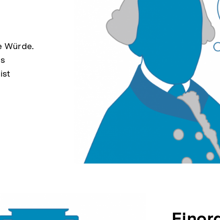
e Würde.
as
ist
Einor