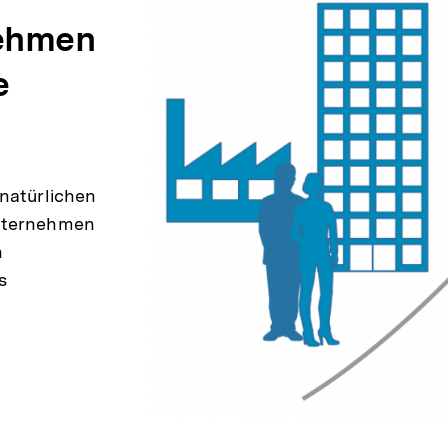
ehmen
e
alt
ken
 natürlichen
Unternehmen
h
s