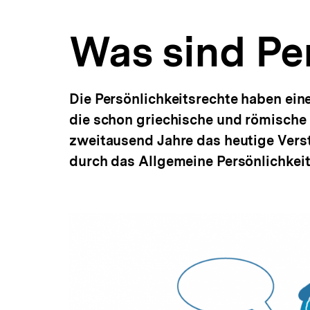
a
t
Was sind Pe
i
o
n
Die Persönlichkeitsrechte haben ein
die schon griechische und römische 
zweitausend Jahre das heutige Verst
durch das Allgemeine Persönlichkeit