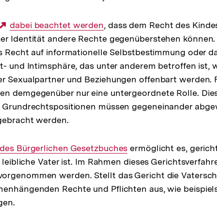
Externer
dabei beachtet werden
, dass dem Recht des Kinde
er Identität andere Rechte gegenüberstehen können
Link:
s Recht auf informationelle Selbstbestimmung oder d
t- und Intimsphäre, das unter anderem betroffen ist,
r Sexualpartner und Beziehungen offenbart werden. F
en demgegenüber nur eine untergeordnete Rolle. Die
n Grundrechtspositionen müssen gegeneinander abg
gebracht werden.
 des Bürgerlichen Gesetzbuches
ermöglicht es, gericht
r leibliche Vater ist. Im Rahmen dieses Gerichtsverfa
rgenommen werden. Stellt das Gericht die Vaterschaf
menhängenden Rechte und Pflichten aus, wie beispiel
gen.