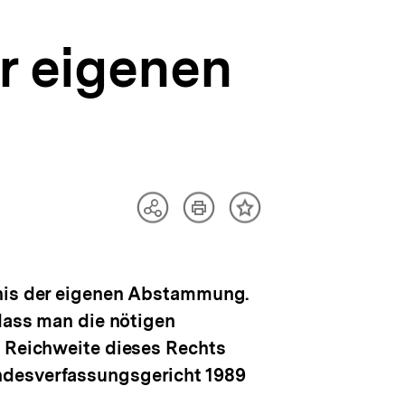
r eigenen
Artikel
Teilen
Inhalt
drucken
Optionen
merken
anzeigen
tnis der eigenen Abstammung.
 dass man die nötigen
e Reichweite dieses Rechts
ndesverfassungsgericht 1989