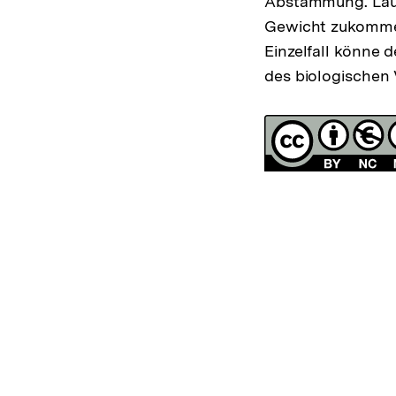
Abstammung. Laut
Gewicht zukommen
Einzelfall könne 
des biologischen 
Fussnoten
Lizenz