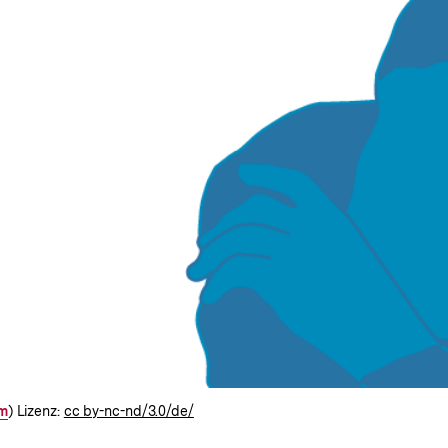
om
) Lizenz:
cc by-nc-nd/3.0/de/