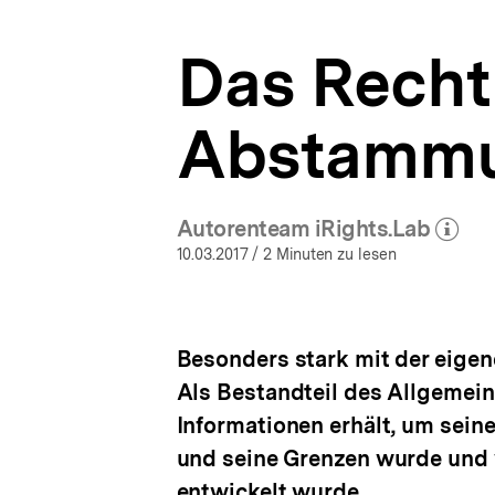
|
a
bpb.de
t
Das Recht
i
o
n
Abstamm
Autorenteam iRights.Lab
(Mehr zum Autor
öffnen
10.03.2017
/ 2 Minuten zu lesen
Besonders stark mit der eigen
Als Bestandteil des Allgemeine
Informationen erhält, um sein
und seine Grenzen wurde und 
entwickelt wurde.