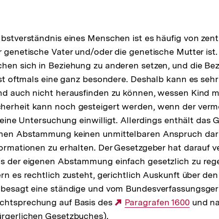
lbstverständnis eines Menschen ist es häufig von zen
 genetische Vater und/oder die genetische Mutter ist. E
hen sich in Beziehung zu anderen setzen, und die Be
 ist oftmals eine ganz besondere. Deshalb kann es sehr
nd auch nicht herausfinden zu können, wessen Kind ma
herheit kann noch gesteigert werden, wenn der verme
n eine Untersuchung einwilligt. Allerdings enthält das 
enen Abstammung keinen unmittelbaren Anspruch dara
formationen zu erhalten. Der Gesetzgeber hat darauf ve
s der eigenen Abstammung einfach gesetzlich zu rege
rn es rechtlich zusteht, gerichtlich Auskunft über den
s besagt eine ständige und vom Bundesverfassungsgeri
chtsprechung auf Basis des
Externer
Paragrafen 1600
und na
ürgerlichen Gesetzbuches).
Link: