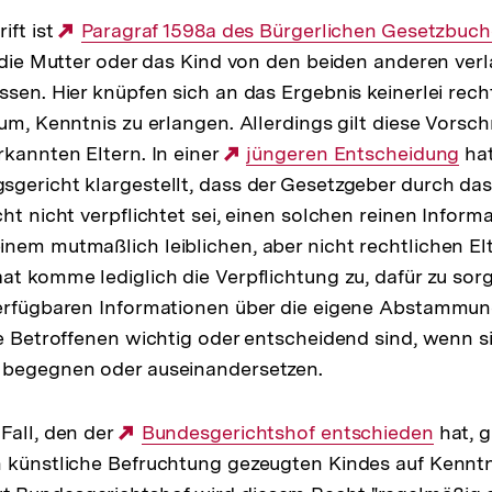
ift ist
Externer
Paragraf 1598a des Bürgerlichen Gesetzbuch
, die Mutter oder das Kind von den beiden anderen verl
Link:
ssen. Hier knüpfen sich an das Ergebnis keinerlei rech
um, Kenntnis zu erlangen. Allerdings gilt diese Vorsch
rkannten Eltern. In einer
Externer
jüngeren Entscheidung
hat
gericht klargestellt, dass der Gesetzgeber durch da
Link:
cht nicht verpflichtet sei, einen solchen reinen Infor
nem mutmaßlich leiblichen, aber nicht rechtlichen Elt
at komme lediglich die Verpflichtung zu, dafür zu so
verfügbaren Informationen über die eigene Abstammun
ie Betroffenen wichtig oder entscheidend sind, wenn si
 begegnen oder auseinandersetzen.
Fall, den der
Externer
Bundesgerichtshof entschieden
hat, g
 künstliche Befruchtung gezeugten Kindes auf Kenntn
Link: