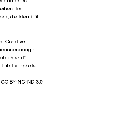
ein höheres
eiben. Im
en, die Identität
er Creative
mensnennung -
eutschland"
s.Lab für bpb.de
z CC BY-NC-ND 3.0