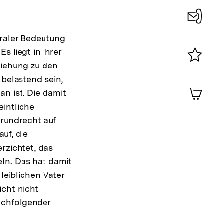
Konta
traler Bedeutung
0
s liegt in ihrer
ziehung zu den
Merklist
 belastend sein,
ansehen
0
Artik
n ist. Die damit
im
intliche
Shop-
Warenko
Grundrecht auf
ansehen
uf, die
rzichtet, das
ln. Das hat damit
 leiblichen Vater
cht nicht
chfolgender