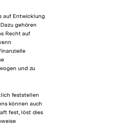
s auf Entwicklung
. Dazu gehören
as Recht auf
 wenn
inanzielle
se
ewogen und zu
lich feststellen
hrens können auch
t fest, löst dies
sweise