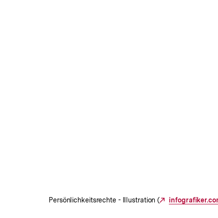
Persönlichkeitsrechte - Illustration (
Externer
infografiker.c
Link: