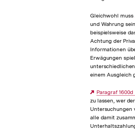
Gleichwohl muss
und Wahrung sein
beispielsweise da
Achtung der Priva
Informationen übe
Erwägungen spiel
unterschiedliche
einem Ausgleich 
Externer
Paragraf 1600d
zu lassen, wer de
Link:
Untersuchungen vo
alle damit zusam
Unterhaltszahlun