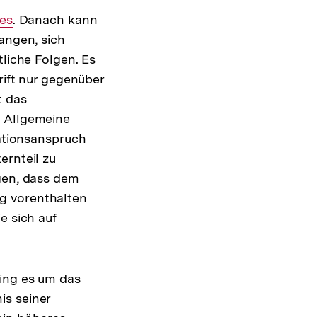
es
. Danach kann
angen, sich
tliche Folgen. Es
rift nur gegenüber
 das
s Allgemeine
mationsanspruch
ernteil zu
rgen, dass dem
g vorenthalten
e sich auf
ing es um das
is seiner