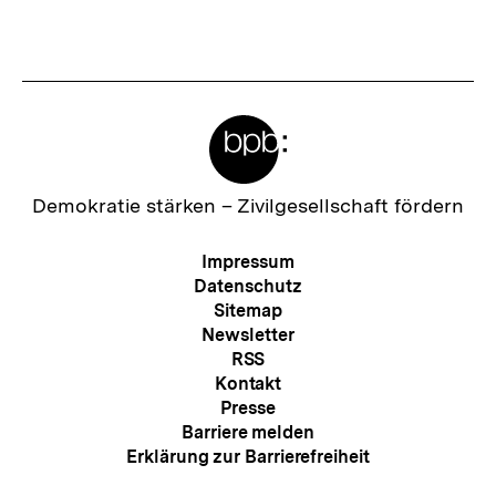
s
t
e
r
Meta-
I
Links
n
h
Zur
Demokratie stärken –
Zivilgesellschaft fördern
Startseite
a
der
Meta-
Impressum
l
bpb
Navigation
Datenschutz
t
Sitemap
Newsletter
:
RSS
Kontakt
Presse
Barriere melden
Erklärung zur Barrierefreiheit