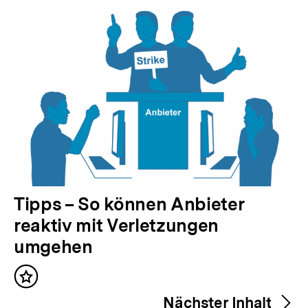
Inhalte
V
Tipps – So können Anbieter
o
reaktiv mit Verletzungen
r
umgehen
h
Inhalt
e
merken
Nächster Inhalt