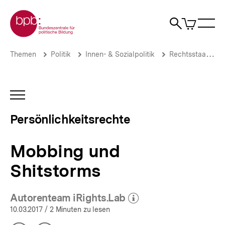
Direkt
Zur Startseite der bpb
zum
0
Artikel
Sho
Seiteninhalt
im
Naviga
Suche
springen
War
öffne
öffnen
öff
Pfadnavigation
Mobbing
Brotkrümelnavigation
Themen
Politik
Innen- & Sozialpolitik
Rechtsstaat & Justiz
und
Shitstorms
|
Persönlichkeitsrechte
INHALTSNAVIGATION
|
ÖFFNEN
bpb.de
Persönlichkeitsrechte
Mobbing und
Shitstorms
Autorenteam iRights.Lab
(Mehr zum Autor)
öffnen
10.03.2017
/ 2 Minuten zu lesen