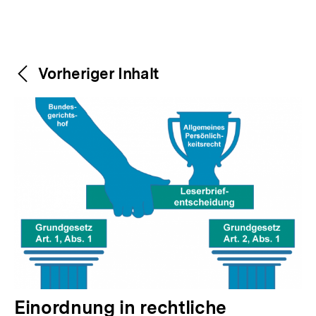
Weitere
Content-
Vorheriger Inhalt
Navigation
Inhalte
V
Einordnung in rechtliche