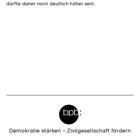
dürfte daher noch deutlich höher sein.
Fussnoten
Meta-
Links
Zur
Demokratie stärken –
Zivilgesellschaft fördern
Startseite