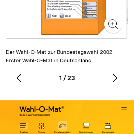
Zur
Zur
Galerieansicht
Gale
Zur
Gale
Der Wahl-O-Mat zur Bundestagswahl 2002:
Erster Wahl-O-Mat in Deutschland.
1
/
23
Vorherigen
Nächs
Karussellinhalt
von
Inhalt
Inhalt
anzeigen
anzei