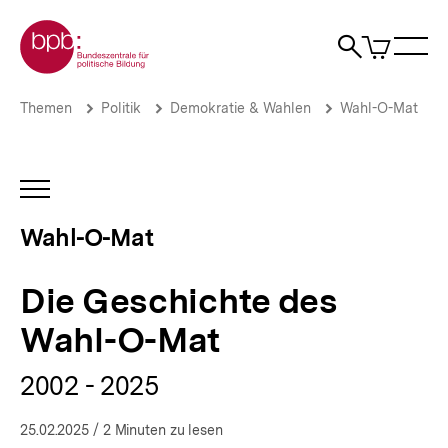
Direkt
Zur Startseite der bpb
zum
0
Artikel
Sho
Seiteninhalt
im
Naviga
Suche
springen
War
öffne
öffnen
öff
Pfadnavigation
Die
Brotkrümelnavigation
Themen
Politik
Demokratie & Wahlen
Wahl-O-Mat
Geschichte
des
Wahl-
O-
INHALTSNAVIGATION
Mat
ÖFFNEN
|
Wahl-O-Mat
Wahl-
O-
Mat
Die Geschichte des
|
bpb.de
Wahl-O-Mat
2002 - 2025
25.02.2025
/ 2 Minuten zu lesen