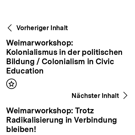
Weitere
Content-
Vorheriger Inhalt
Navigation
Inhalte
V
Weimarworkshop:
o
Kolonialismus in der politischen
r
Bildung / Colonialism in Civic
h
Education
e
Inhalt
r
merken
Nächster Inhalt
i
g
N
Weimarworkshop: Trotz
e
ä
Radikalisierung in Verbindung
r
c
bleiben!