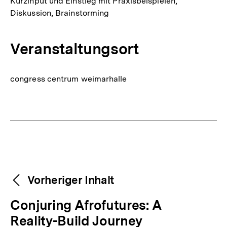
Kurzinput und Einstieg mit Praxisbeispielen,
Diskussion, Brainstorming
Veranstaltungsort
congress centrum weimarhalle
Fussnoten
Weitere
Content-
Vorheriger Inhalt
Navigation
Inhalte
V
Conjuring Afrofutures: A
o
Reality-Build Journey