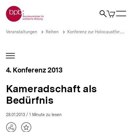
Direkt
Zur Startseite der bpb
zum
0
Artikel
Sho
Seiteninhalt
im
Naviga
Suche
springen
War
öffne
öffnen
öff
Pfadnavigation
Kameradschaft
Brotkrümelnavigation
Veranstaltungen
Reihen
Konferenz zur Holocaustforschung
als
Bedürfnis
|
Volksgemeinschaft
INHALTSNAVIGATION
-
ÖFFNEN
Ausgrenzungsgemeinschaft
4. Konferenz 2013
|
bpb.de
Kameradschaft als
Bedürfnis
28.01.2013
/ 1 Minute zu lesen
Teilen
Inhalt