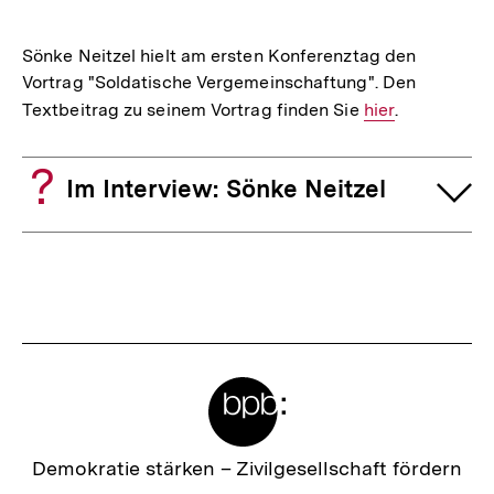
Sönke Neitzel hielt am ersten Konferenztag den
Vortrag "Soldatische Vergemeinschaftung". Den
Textbeitrag zu seinem Vortrag finden Sie
Interner
hier
.
Link:
Im Interview: Sönke Neitzel
Fussnoten
Meta-
Links
Zur
Demokratie stärken –
Zivilgesellschaft fördern
Startseite