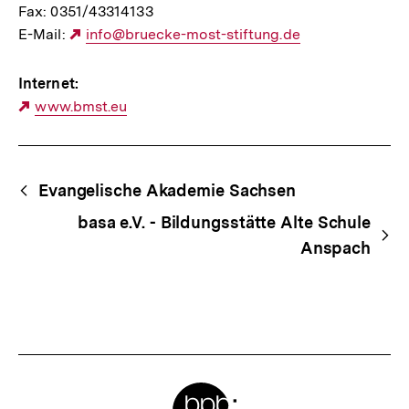
Fax: 0351/43314133
E-Mail:
Externer
info@bruecke-most-stiftung.de
Link:
Internet:
Externer
www.bmst.eu
Link:
Begriffsnavigation
Content-
Evangelische Akademie Sachsen
Navigation
basa e.V. - Bildungsstätte Alte Schule
Anspach
Meta-