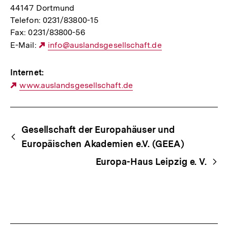
44147 Dortmund
Telefon: 0231/83800-15
Fax: 0231/83800-56
E-Mail:
Externer
info@auslandsgesellschaft.de
Link:
Internet:
Externer
www.auslandsgesellschaft.de
Link:
Begriffsnavigation
Content-
Gesellschaft der Europahäuser und
Navigation
Europäischen Akademien e.V. (GEEA)
Europa-Haus Leipzig e. V.