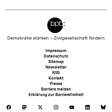
Meta-
Links
Zur
Demokratie stärken –
Zivilgesellschaft fördern
Startseite
der
Meta-
Impressum
bpb
Navigation
Datenschutz
Sitemap
Newsletter
RSS
Kontakt
Presse
Barriere melden
Erklärung zur Barrierefreiheit
Auf
Auf
Auf
Auf
Auf
Auf
Au
Folgen
Folgen
Folgen
Folgen
Folgen
Folgen
Fol