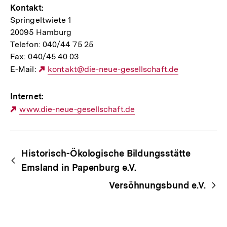
Kontakt:
Springeltwiete 1
20095 Hamburg
Telefon: 040/44 75 25
Fax: 040/45 40 03
E-Mail:
Externer
kontakt@die-neue-gesellschaft.de
Link:
Internet:
Externer
www.die-neue-gesellschaft.de
Link:
Begriffsnavigation
Content-
Historisch-Ökologische Bildungsstätte
Navigation
Emsland in Papenburg e.V.
Versöhnungsbund e.V.