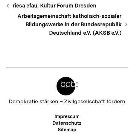
Begriffsnavigation
Content-
riesa efau. Kultur Forum Dresden
Navigation
Arbeitsgemeinschaft katholisch-sozialer
Bildungswerke in der Bundesrepublik
Deutschland e.V. (AKSB e.V.)
Meta-
Links
Zur
Demokratie stärken –
Zivilgesellschaft fördern
Startseite
der
Meta-
Impressum
bpb
Navigation
Datenschutz
Sitemap