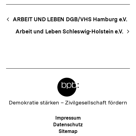
Begriffsnavigation
Content-
ARBEIT UND LEBEN DGB/VHS Hamburg e.V.
Navigation
Arbeit und Leben Schleswig-Holstein e.V.
Meta-
Links
Zur
Demokratie stärken –
Zivilgesellschaft fördern
Startseite
der
Meta-
Impressum
bpb
Navigation
Datenschutz
Sitemap