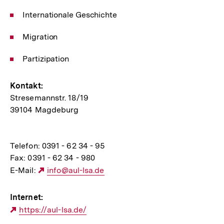
Internationale Geschichte
Migration
Partizipation
Kontakt:
Stresemannstr. 18/19
39104 Magdeburg
Telefon: 0391 - 62 34 - 95
Fax: 0391 - 62 34 - 980
E-Mail:
Externer
info@aul-lsa.de
Link:
Internet:
Externer
https://aul-lsa.de/
Link: