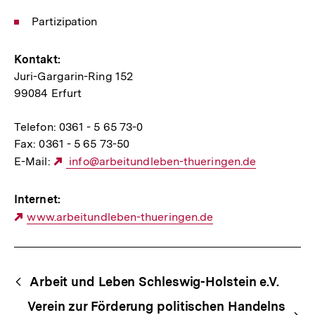
Partizipation
Kontakt:
Juri-Gargarin-Ring 152
99084 Erfurt
Telefon: 0361 - 5 65 73-0
Fax: 0361 - 5 65 73-50
E-Mail:
Externer
info@arbeitundleben-thueringen.de
Link:
Internet:
Externer
www.arbeitundleben-thueringen.de
Link:
Begriffsnavigation
Content-
Arbeit und Leben Schleswig-Holstein e.V.
Navigation
Verein zur Förderung politischen Handelns