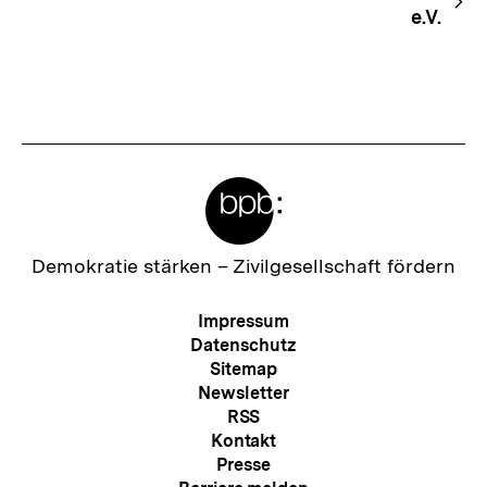
e.V.
Meta-
Links
Zur
Demokratie stärken –
Zivilgesellschaft fördern
Startseite
der
Meta-
Impressum
bpb
Navigation
Datenschutz
Sitemap
Newsletter
RSS
Kontakt
Presse