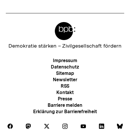
Meta-
Links
Zur
Demokratie stärken –
Zivilgesellschaft fördern
Startseite
der
Meta-
Impressum
bpb
Navigation
Datenschutz
Sitemap
Newsletter
RSS
Kontakt
Presse
Barriere melden
Erklärung zur Barrierefreiheit
Auf
Auf
Auf
Auf
Auf
Auf
Au
Folgen
Folgen
Folgen
Folgen
Folgen
Folgen
Fol