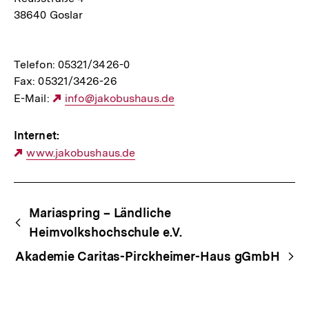
38640 Goslar
Telefon: 05321/3426-0
Fax: 05321/3426-26
E-Mail:
Externer
info@jakobushaus.de
Link:
Internet:
Externer
www.jakobushaus.de
Link:
Begriffsnavigation
Content-
Mariaspring – Ländliche
Navigation
Heimvolkshochschule e.V.
Akademie Caritas-Pirckheimer-Haus gGmbH