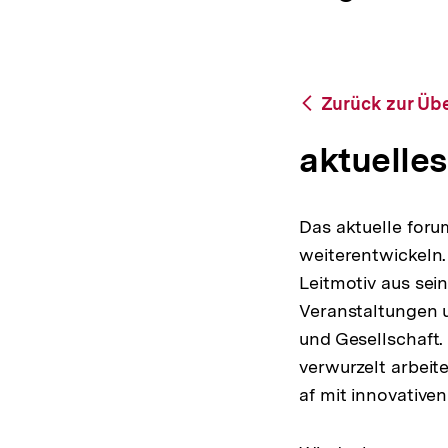
a
ÖFFNEN
t
i
o
n
Zurück
Zurück zur Übe
zur
Übersicht
aktuelles
Das aktuelle foru
weiterentwickeln. 
Leitmotiv aus sei
Veranstaltungen u
und Gesellschaft.
verwurzelt arbeit
af mit innovative