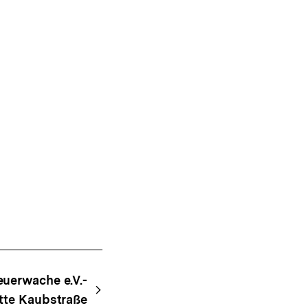
euerwache e.V.-
tte Kaubstraße