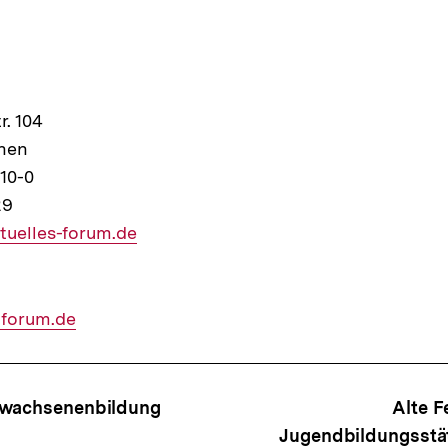
. 104
chen
10-0
29
r
tuelles-forum.de
-forum.de
ffsnavigation
rwachsenenbildung
Alte F
Jugendbildungsstä