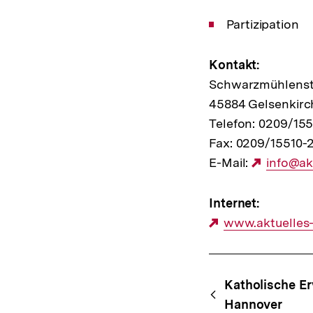
Partizipation
Kontakt:
Schwarzmühlenstr
45884 Gelsenkir
Telefon: 0209/155
Fax: 0209/15510-
E-Mail:
Externe
info@ak
Link:
Internet:
Externer
www.aktuelles
Link:
Content-
Begri
Katholische E
Navigation
Hannover