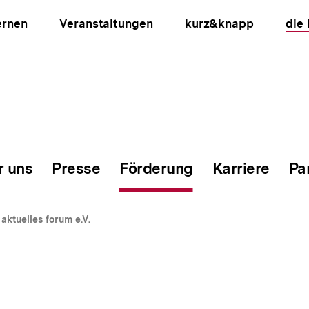
ernen
Veranstaltungen
kurz&knapp
die
r uns
Presse
Förderung
Karriere
Pa
ion
aktuelles forum e.V.