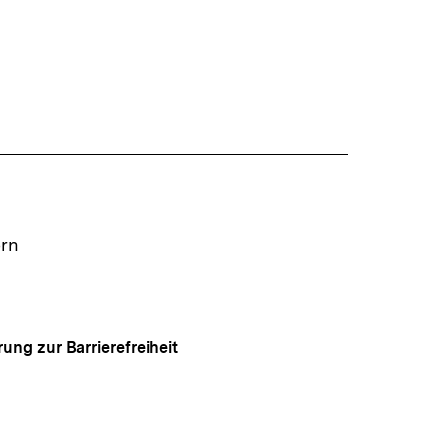
ern
rung zur Barrierefreiheit
Auf
gen