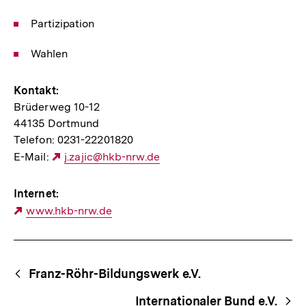
Partizipation
Wahlen
Kontakt:
Brüderweg 10-12
44135 Dortmund
Telefon: 0231-22201820
E-Mail:
Externer
j.zajic@hkb-nrw.de
Link:
Internet:
Externer
www.hkb-nrw.de
Link:
Begriffsnavigation
Content-
Franz-Röhr-Bildungswerk e.V.
Navigation
Internationaler Bund e.V.