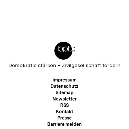
Meta-
Links
Zur
Demokratie stärken –
Zivilgesellschaft fördern
Startseite
der
Meta-
Impressum
bpb
Navigation
Datenschutz
Sitemap
Newsletter
RSS
Kontakt
Presse
Barriere melden