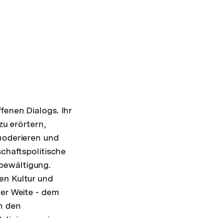
fenen Dialogs. Ihr
zu erörtern,
 moderieren und
schaftspolitische
bewältigung.
en Kultur und
her Weite - dem
n den