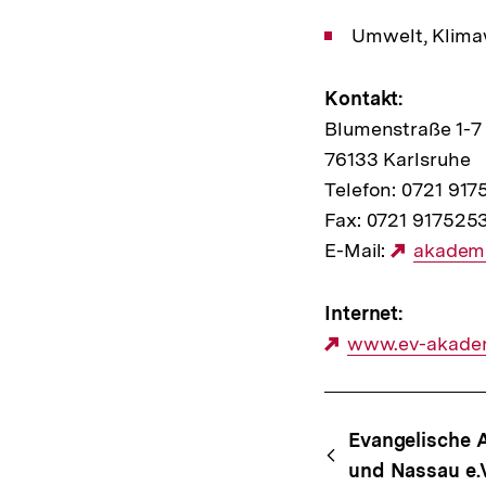
Umwelt, Klim
Kontakt:
Blumenstraße 1-7
76133 Karlsruhe
Telefon: 0721 91
Fax: 0721 917525
E-Mail:
Externe
akadem
Link:
Internet:
Externer
www.ev-akade
Link:
Content-
Begri
Evangelische 
Navigation
und Nassau e.V