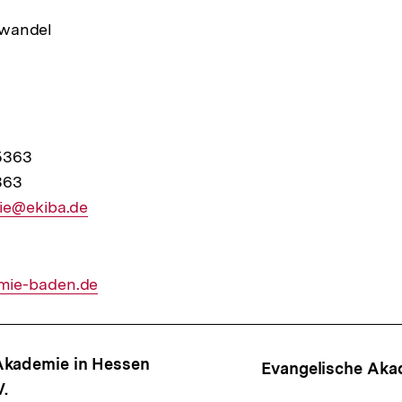
awandel
75363
363
r
ie@ekiba.de
mie-baden.de
ffsnavigation
Akademie in Hessen
Evangelische Akad
.