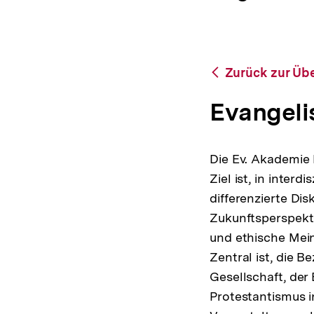
a
ÖFFNEN
t
i
o
n
Zurück
Zurück zur Übe
zur
Übersicht
Evangel
Die Ev. Akademie 
Ziel ist, in inter
differenzierte Di
Zukunftsperspekti
und ethische Mei
Zentral ist, die 
Gesellschaft, der
Protestantismus i