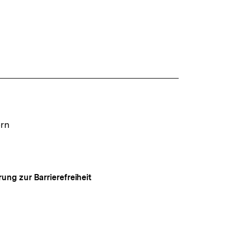
ern
rung zur Barrierefreiheit
Auf
gen