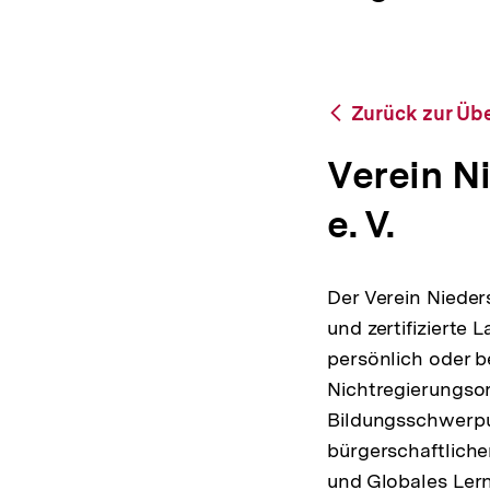
bpb.de
a
ÖFFNEN
t
i
o
n
Zurück
Zurück zur Übe
zur
Übersicht
Verein N
e. V.
Der Verein Nieder
und zertifizierte
persönlich oder b
Nichtregierungsor
Bildungsschwerpun
bürgerschaftlich
und Globales Lern