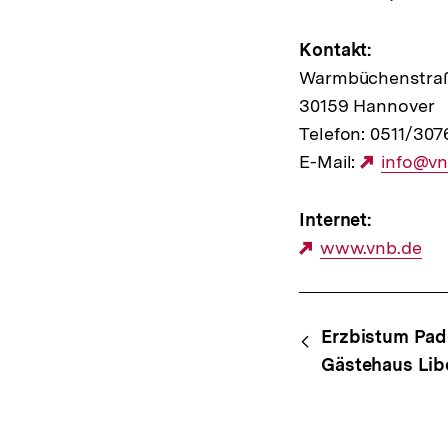
Kontakt:
Warmbüchenstraß
30159 Hannover
Telefon: 0511/30
E-Mail:
Externe
info@vn
Link:
Internet:
Externer
www.vnb.de
Link:
Content-
Begri
Erzbistum Pad
Navigation
Gästehaus Lib