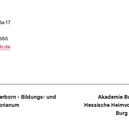
e 17
7660
r
b.de
ffsnavigation
erborn - Bildungs- und
Akademie Bu
orianum
Hessische Heimv
Burg 