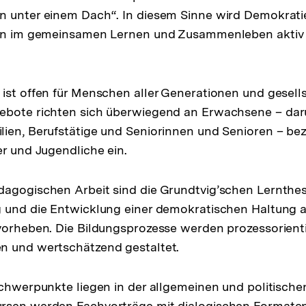
 unter einem Dach“. In diesem Sinne wird Demokratie
ern im gemeinsamen Lernen und Zusammenleben aktiv 
ist offen für Menschen aller Generationen und gesell
ebote richten sich überwiegend an Erwachsene – dar
ien, Berufstätige und Seniorinnen und Senioren – be
er und Jugendliche ein.
agogischen Arbeit sind die Grundtvig’schen Lernthes
 und die Entwicklung einer demokratischen Haltung a
vorheben. Die Bildungsprozesse werden prozessorienti
n und wertschätzend gestaltet.
Schwerpunkte liegen in der allgemeinen und politischen
rsen werden Fachvorträge mit dialogischen Formate