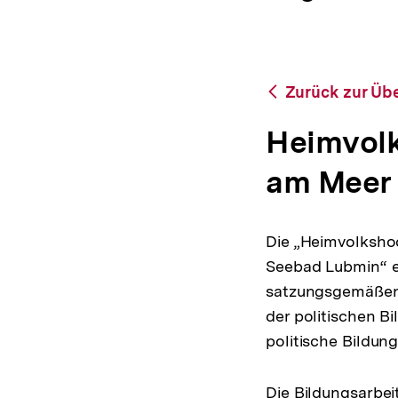
|
a
ÖFFNEN
bpb.de
t
i
o
n
Zurück
Zurück zur Übe
zur
Übersicht
Heimvolk
am Meer
Die „Heimvolksho
Seebad Lubmin“ er
satzungsgemäßen B
der politischen B
politische Bildung
Die Bildungsarbei