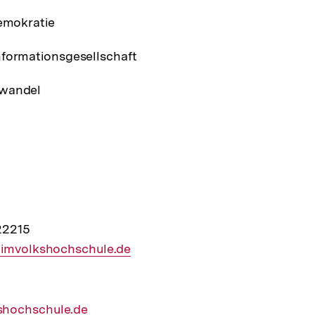
Demokratie
nformationsgesellschaft
awandel
22215
r
imvolkshochschule.de
hochschule.de