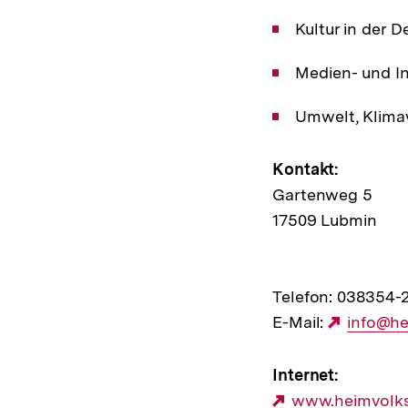
Kultur in der 
Medien- und I
Umwelt, Klim
Kontakt:
Gartenweg 5
17509 Lubmin
Telefon: 038354-
E-Mail:
Externe
info@he
Link:
Internet:
Externer
www.heimvolks