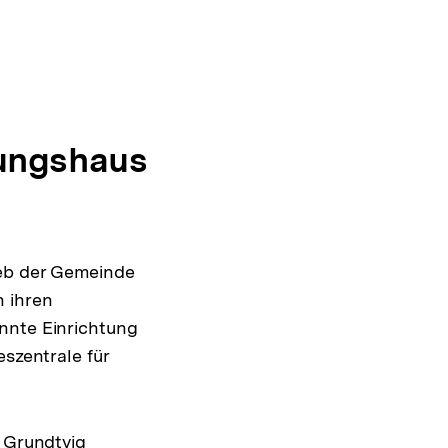
dungshaus
eb der Gemeinde
n ihren
nnte Einrichtung
eszentrale für
n Grundtvig