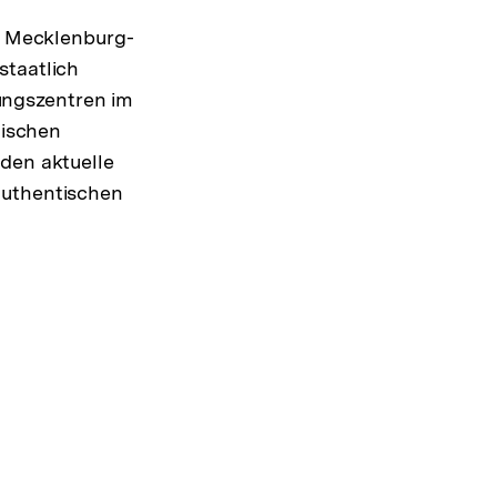
in Mecklenburg-
staatlich
ungszentren im
tischen
nden aktuelle
authentischen