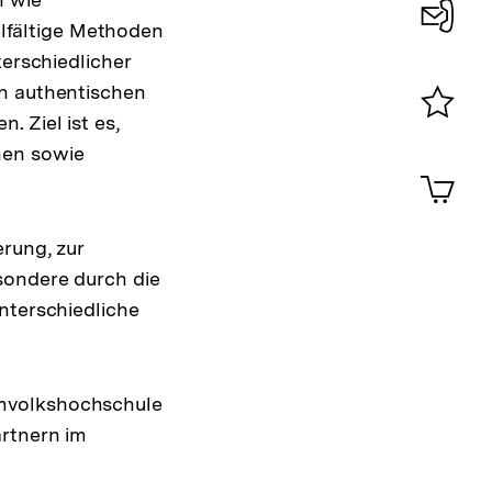
lfältige Methoden
Konta
terschiedlicher
0
an authentischen
 Ziel ist es,
Merklist
hen sowie
ansehen
0
Artik
im
Shop-
Warenko
rung, zur
ansehen
sondere durch die
nterschiedliche
imvolkshochschule
artnern im