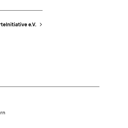
teInitiative e.V.
ern