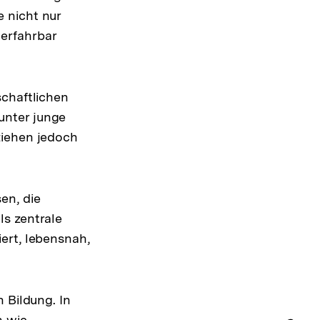
 nicht nur
erfahrbar
schaftlichen
unter junge
ziehen jedoch
en, die
ls zentrale
ert, lebensnah,
 Bildung. In
n wie