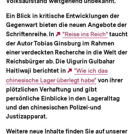
Volksaufstand weitgehend unbekannt.
Ein Blick in kritische Entwicklungen der
Gegenwart bieten die neuen Angebote der
Schriftenreihe. In
Externer
"Reise ins Reich"
taucht
der Autor Tobias Ginsburg im Rahmen
Link:
einer verdeckten Recherche in die Welt der
Reichsbürger ab. Die Uigurin Gulbahar
Haitiwaji berichtet in
Externer
"Wie ich das
chinesische Lager überlegt habe"
Link:
von ihrer
plötzlichen Verhaftung und gibt
persönliche Einblicke in den Lageralltag
und den chinesischen Polizei-und
Justizapparat.
Weitere neue Inhalte finden Sie auf unserer