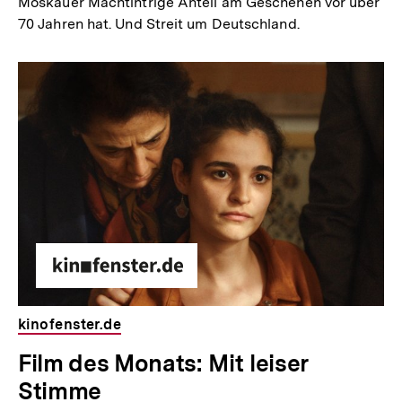
Moskauer Machtintrige Anteil am Geschehen vor über
70 Jahren hat. Und Streit um Deutschland.
kinofenster.de
E
Film des Monats: Mit leiser
x
Stimme