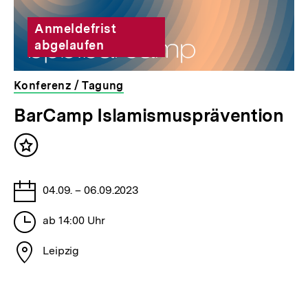
Anmeldefrist
abgelaufen
Konferenz / Tagung
veranstaltet
BarCamp Islamismusprävention
von
der
Inhalt
bpb
merken
Tage
04.09. – 06.09.2023
Stunden
ab 14:00 Uhr
Stadt
Leipzig