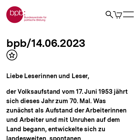
Direkt
Zur Startseite der bpb
zum
0
Artikel
Sho
Seiteninhalt
im
Naviga
Suche
springen
War
öffne
öffnen
öff
Pfadnavigation
bpb/14.06.2023
Brotkrümelnavigation
|
bpb/14.06.2023
bpb.de
Inhalt
merken
Liebe Leserinnen und Leser,
der Volksaufstand vom 17. Juni 1953 jährt
sich dieses Jahr zum 70. Mal. Was
zunächst als Aufstand der Arbeiterinnen
und Arbeiter und mit Unruhen auf dem
Land begann, entwickelte sich zu
landesweiten, spontanen