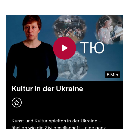
5 Min.
Video
Dauer
Kultur in der Ukraine
5
Min.
Inhalt
merken
Kunst und Kultur spielten in der Ukraine –
ähnlich wie die Zivilgesellschaft – eine ganz