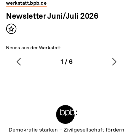
werkstatt.bpb.de
Newsletter Juni/Juli 2026
Inhalt
merken
Neues aus der Werkstatt
1
/
6
Vorherigen
Nächs
Karussellinhalt
von
Inhalt
Inhalt
anzeigen
anzei
Meta-
Links
Zur
Demokratie stärken –
Zivilgesellschaft fördern