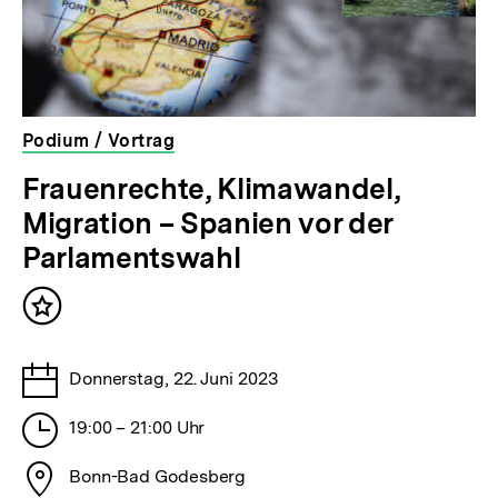
Podium / Vortrag
veranstaltet
Frauenrechte, Klimawandel,
von
Migration – Spanien vor der
der
bpb
Parlamentswahl
Inhalt
merken
Tage
Donnerstag, 22. Juni 2023
Stunden
19:00 – 21:00 Uhr
Stadt
Bonn-Bad Godesberg