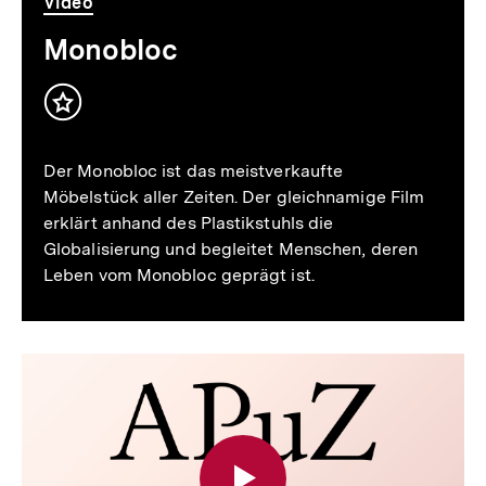
Video
Dauer
Video
52
Min.
Monobloc
Inhalt
merken
Der Monobloc ist das meistverkaufte
Möbelstück aller Zeiten. Der gleichnamige Film
erklärt anhand des Plastikstuhls die
Globalisierung und begleitet Menschen, deren
Leben vom Monobloc geprägt ist.