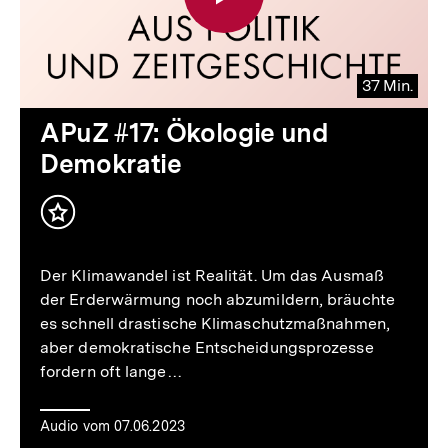
37 Min.
Video
Dauer
APuZ #17: Ökologie und
37
Demokratie
Min.
Inhalt
merken
Der Klimawandel ist Realität. Um das Ausmaß
der Erderwärmung noch abzumildern, bräuchte
es schnell drastische Klimaschutzmaßnahmen,
aber demokratische Entscheidungsprozesse
fordern oft lange…
Audio vom 07.06.2023