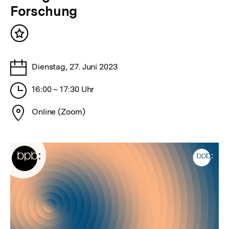
Forschung
Inhalt
merken
Tage
Dienstag, 27. Juni 2023
Stunden
16:00 – 17:30 Uhr
Stadt
Online (Zoom)