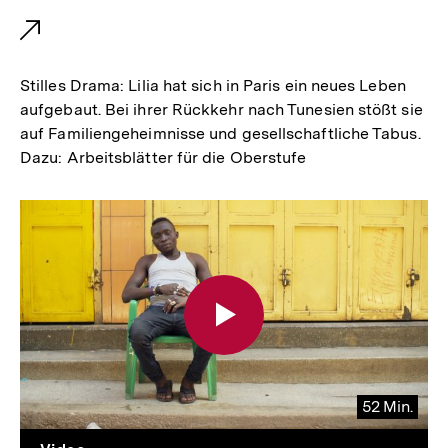
t
e
r
Stilles Drama: Lilia hat sich in Paris ein neues Leben
n
aufgebaut. Bei ihrer Rückkehr nach Tunesien stößt sie
auf Familiengeheimnisse und gesellschaftliche Tabus.
e
Dazu: Arbeitsblätter für die Oberstufe
r
L
i
n
k
:
52 Min.