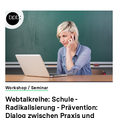
Workshop / Seminar
veranstaltet
Webtalkreihe: Schule -
von
Radikalisierung - Prävention:
der
bpb
Dialog zwischen Praxis und