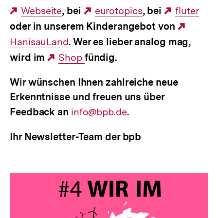
Externer
Webseite
, bei
Externer
eurotopics
, bei
Externer
fluter
oder in unserem Kinderangebot von
Link:
Link:
Link:
Extern
HanisauLand
. Wer es lieber analog mag,
Link:
wird im
Externer
Shop
fündig.
Link:
Wir wünschen Ihnen zahlreiche neue
Erkenntnisse und freuen uns über
Feedback an
E-
info@bpb.de
.
Mail
Ihr Newsletter-Team der bpb
Link: