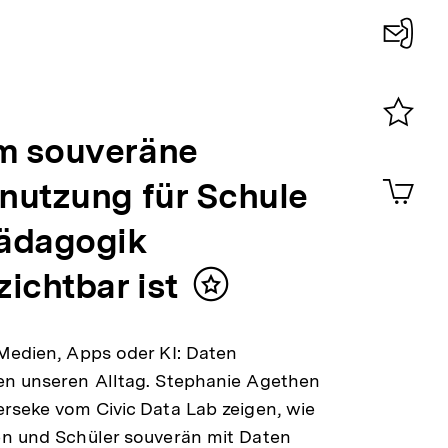
Konta
0
 souveräne
Merklist
ansehen
0
Artik
nutzung für Schule
im
Shop-
ädagogik
Warenko
ansehen
ichtbar ist
Inhalt
merken
Medien, Apps oder KI: Daten
en unseren Alltag. Stephanie Agethen
rseke vom Civic Data Lab zeigen, wie
en und Schüler souverän mit Daten