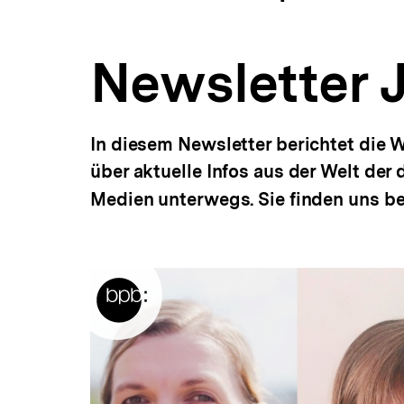
a
ÖFFNEN
t
i
Newsletter 
o
n
In diesem Newsletter berichtet die W
über aktuelle Infos aus der Welt der 
Medien unterwegs. Sie finden uns b