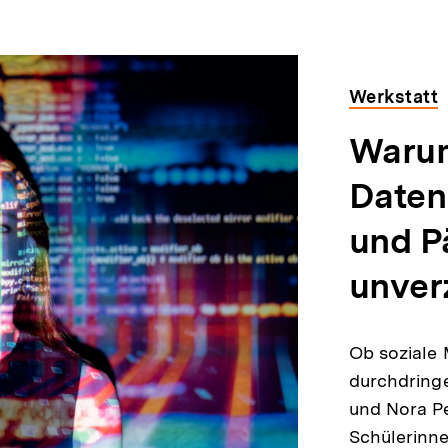
Werkstatt
Warum
Daten
und P
unverz
Ob soziale 
durchdring
und Nora Pe
Schülerinn