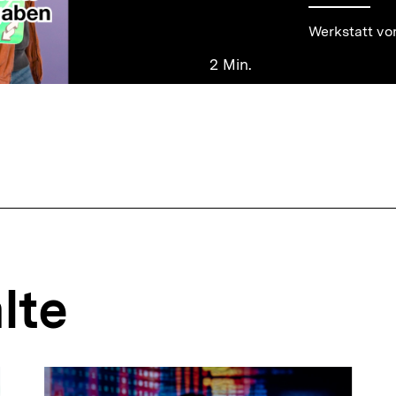
Werkstatt vo
2 Min.
lte