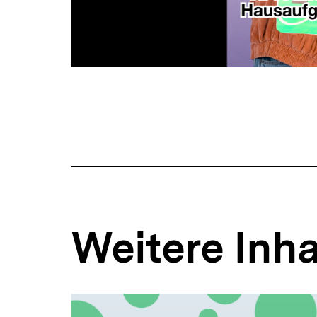
Weitere Inha
Inhaltskarousell
Inhaltskarussell
für
überspringen