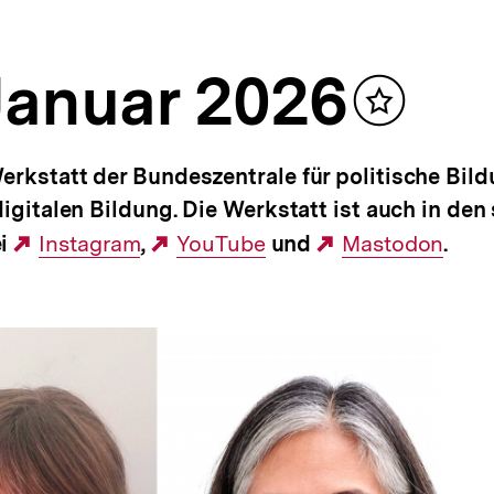
Januar 2026
Inhalt
merken
erkstatt der Bundeszentrale für politische Bil
digitalen Bildung. Die Werkstatt ist auch in den
ei
Externer
Instagram
,
Externer
YouTube
und
Externer
Mastodon
.
Link:
Link:
Link: