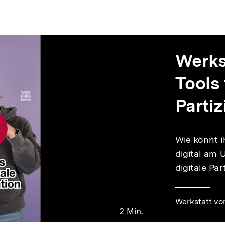
Video
Dauer
Werks
2
Min.
Tools 
Partiz
Wie könnt i
digital am U
digitale Par
Werkstatt vo
2 Min.