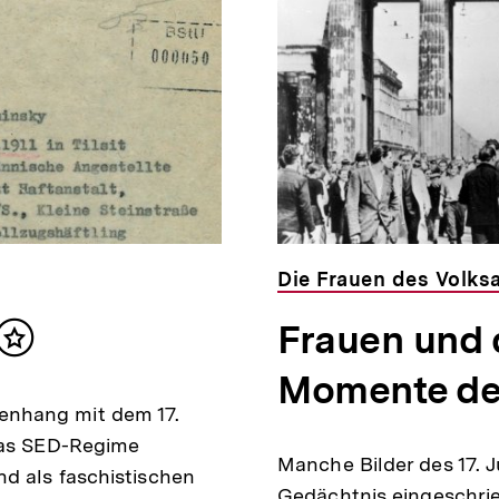
Die Frauen des Volks
Frauen und 
Inhalt
merken
Momente des
enhang mit dem 17.
 Das SED-Regime
Manche Bilder des 17. J
d als faschistischen
Gedächtnis eingeschrie