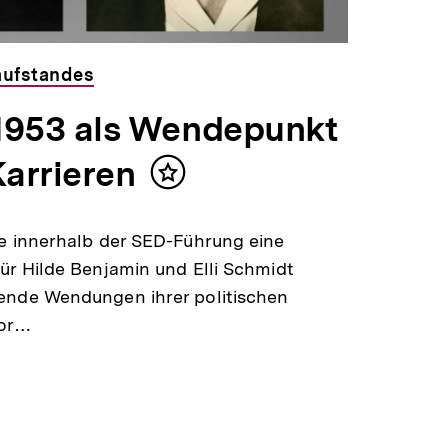
aufstandes
i 1953 als Wendepunkt
Karrieren
Inhalt
merken
te innerhalb der SED-Führung eine
ür Hilde Benjamin und Elli Schmidt
ende Wendungen ihrer politischen
lor…