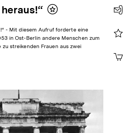
heraus!“
Inhalt
merken
Konta
0
n!“ - Mit diesem Aufruf forderte eine
 1953 in Ost-Berlin andere Menschen zum
Merklist
e zu streikenden Frauen aus zwei
ansehen
0
Artik
im
Shop-
Warenko
ansehen