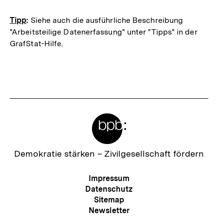
Tipp
:
Siehe auch die ausführliche Beschreibung
"Arbeitsteilige Datenerfassung" unter "Tipps" in der
GrafStat-Hilfe.
Fussnoten
Meta-
Links
Zur
Demokratie stärken –
Zivilgesellschaft fördern
Startseite
der
Meta-
Impressum
bpb
Navigation
Datenschutz
Sitemap
Newsletter