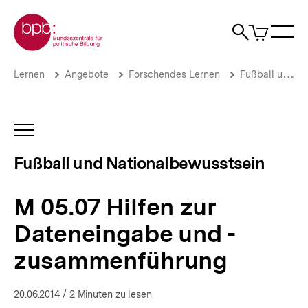
Direkt
Zur Startseite der bpb
zum
0
Artikel
Sho
Seiteninhalt
im
Naviga
Suche
springen
War
öffne
öffnen
öff
Pfadnavigation
M
Brotkrümelnavigation
Lernen
Angebote
Forschendes Lernen
Fußball und Nationalbewusstsein
05.07
Hilfen
zur
Dateneingabe
INHALTSNAVIGATION
und
ÖFFNEN
-
Fußball und Nationalbewusstsein
zusammenführung
|
Fußball
M 05.07 Hilfen zur
und
Nationalbewusstsein
Dateneingabe und -
|
bpb.de
zusammenführung
20.06.2014
/ 2 Minuten zu lesen